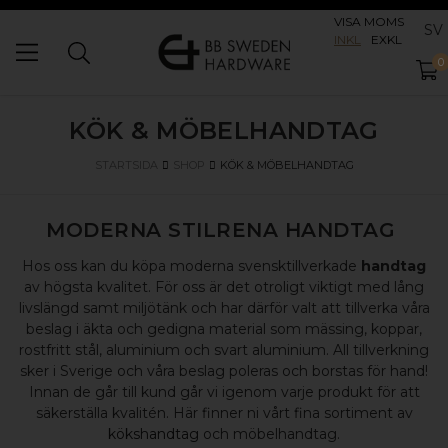
VISA MOMS
SV
INKL
EXKL
0
KÖK & MÖBELHANDTAG
KÖK & MÖBELHANDTAG
STARTSIDA
SHOP
MODERNA STILRENA HANDTAG
Hos oss kan du köpa moderna svensktillverkade
handtag
av högsta kvalitet. För oss är det otroligt viktigt med lång
livslängd samt miljötänk och har därför valt att tillverka våra
beslag i äkta och gedigna material som mässing, koppar,
rostfritt stål, aluminium och svart aluminium. All tillverkning
sker i Sverige och våra beslag poleras och borstas för hand!
Innan de går till kund går vi igenom varje produkt för att
säkerställa kvalitén. Här finner ni vårt fina sortiment av
kökshandtag
och möbelhandtag.