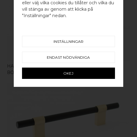
eller välj vilka cookies du tillåter och vilka du
Välj land / Choose country
vill stänga av genom att klicka på
"Inställningar" nedan.
KÖP
INSTÄLLNINGAR
ENDAST NÖDVÄNDIGA
HANDTAG LINE BIG 208
BORSTAD MÄSSING / POLERAT ROSTFRITT
OKEJ
KÖP