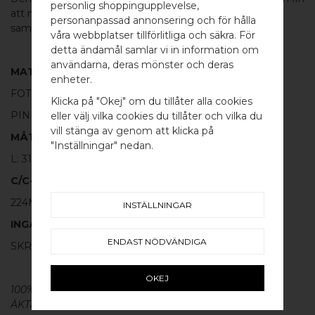
personlig shoppingupplevelse,
att matcha med de andra handtagen eller
knoppen
i
personanpassad annonsering och för hålla
samma serie.
våra webbplatser tillförlitliga och säkra. För
detta ändamål samlar vi in information om
användarna, deras mönster och deras
MATERIAL
WELCOME TO
enheter.
FOT:
100% BORSTAT ROSTFRITT STÅL
BB SWEDEN HARDWARE
Klicka på "Okej" om du tillåter alla cookies
PINNE:
100% BORSTAD MÄSSING
eller välj vilka cookies du tillåter och vilka du
Välj land / Choose country
vill stänga av genom att klicka på
MÅTT
"Inställningar" nedan.
L: 314MM H: 40MM TJ: 12MM
C/C-MÅTT
224MM
INSTÄLLNINGAR
INGÅR
ENDAST NÖDVÄNDIGA
SKRUV FÖR LUCKA: M4 X 25MM - 2 ST
OKEJ
100% ÄKTA METALL - Alla våra
beslag
är tillverkade av
ÄKTA massiv mässing, koppar, rostfritt stål