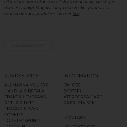
eller aluminium utan metallisk ytbehandling, vilket ger
dem en väldigt lång livslängd och vacker patina. För
skötsel av våra produkter läs mer
här
.
LÄGG SOM FAVORIT
KUNDSERVICE
INFORMATION
ALLMÄNNA VILLKOR
OM OSS
HANDLA & BETALA
SKÖTSEL
FRAKT & LEVERANS
ÅTERFÖRSÄLJARE
RETUR & BYTE
PRISLISTA SEK
FRÅGOR & SVAR
COOKIES
KONTAKT
FÖRETAGSKUND
LOGGA IN