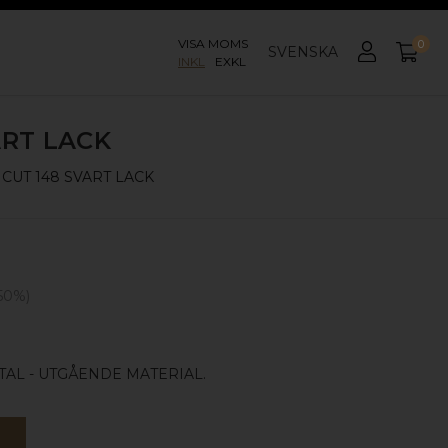
VISA MOMS
0
SVENSKA
INKL
EXKL
RT LACK
CUT 148
SVART LACK
50
%)
AL - UTGÅENDE MATERIAL.