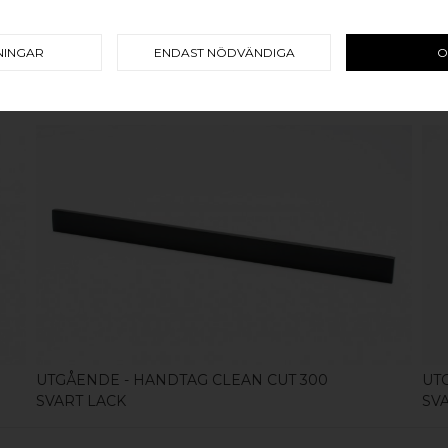
NINGAR
ENDAST NÖDVÄNDIGA
O
RELATERADE PRODUKTER
KÖP
UTGÅENDE - HANDTAG CLEAN CUT 300
UT
SVART LACK
SV