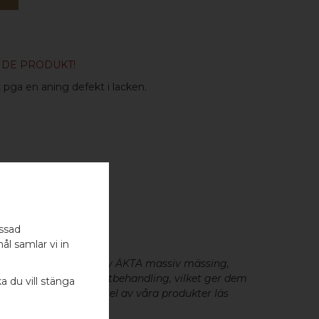
NDE PRODUKT!
t pga en aning defekt i lacken.
- 2 ST
assad
ål samlar vi in
eslag är tillverkade av ÄKTA massiv mässing,
minium utan metallisk ytbehandling, vilket ger dem
ka du vill stänga
cker patina. För skötsel av våra produkter läs