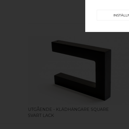
INSTÄLL
KÖP
UTGÅENDE - KLÄDHÄNGARE SQUARE
SVART LACK