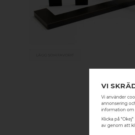
LÄGG SOM FAVORIT
VI SKRÄ
Vi använder coo
annonsering och 
information om 
Klicka på "Okej" 
av genom att kli