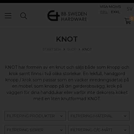
VISA MOMS
SV
INKL
EXKL
0
KNOT
KNOT
STARTSIDA
SHOP
KNOT har formen av en knut och säljs både som knopp och
krok samt finns i två olika storlekar. En lekfull, handgjord
knopp / krok som passar som en vacker inredningsdetalj på
en möbel, som knopp på din garderobsvägg, krok på
väggen för dina handdukar eller varför inte dekorera köket
med en liten knutformad KNOT.
FILTRERING PRODUKTER
FILTRERING MATERIAL
FILTRERING SERIER
FILTRERING C/C-MÅTT