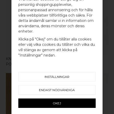
personlig shoppingupplevelse,
personanpassad annonsering och för hålla
våra webbplatser tillförlitliga och säkra. För
detta ändamål samlar vi in information om
KÖP
användarna, deras mönster och deras
WELCOME TO
enheter.
BB SWEDEN HARDWARE
Klicka på "Okej" om du tillåter alla cookies
eller välj vilka cookies du tillåter och vilka du
Välj land / Choose country
vill stänga av genom att klicka på
"Inställningar" nedan.
KNOPP / KROK KNOT 50
POLERAD MÄSSING
INSTÄLLNINGAR
ENDAST NÖDVÄNDIGA
OKEJ
KÖP