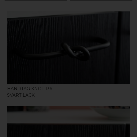
KÖP
HANDTAG KNOT 136
SVART LACK