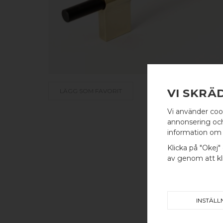
VI SKRÄ
LÄGG SOM FAVORIT
Vi använder coo
annonsering och 
information om 
Klicka på "Okej" 
av genom att kli
INSTÄLL