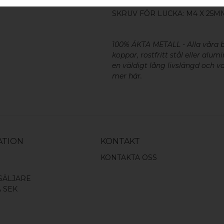
SKRUV FÖR LUCKA: M4 X 25MM
100% ÄKTA METALL - Alla våra b
koppar, rostfritt stål eller alu
en väldigt lång livslängd och va
mer
här
.
ATION
KONTAKT
KONTAKTA OSS
SÄLJARE
A SEK