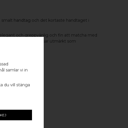
h smalt
handtag
och det kortaste handtaget i
 elegant och greppvänlig och fin att matcha med
en i samma serie. Passar utmärkt som
n.
assad
ål samlar vi in
G
UM
ka du vill stänga
KEJ