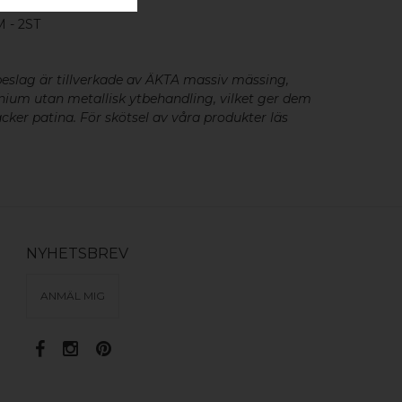
 - 2ST
eslag är tillverkade av ÄKTA massiv mässing,
minium utan metallisk ytbehandling, vilket ger dem
cker patina. För skötsel av våra produkter läs
NYHETSBREV
ANMÄL MIG