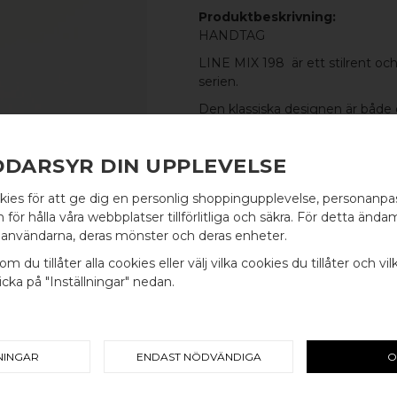
Produktbeskrivning:
HANDTAG
LINE MIX 198 är ett stilrent oc
serien.
Den klassiska designen är både
de andra handtagen eller knopp
kökshandtag eller till garderobe
DDARSYR DIN UPPLEVELSE
kies för att ge dig en personlig shoppingupplevelse, personanp
MATERIAL
WELCOME TO
för hålla våra webbplatser tillförlitliga och säkra. För detta ändam
FOT:
100% POLERAD MÄSSIN
användarna, deras mönster och deras enheter.
BB SWEDEN HARDWARE
PINNE:
100% SVART ALUMINI
om du tillåter alla cookies eller välj vilka cookies du tillåter och vil
cka på "Inställningar" nedan.
MÅTT
Välj land / Choose country
L: 198MM H: 30MM TJ: 8MM
C/C-MÅTT
NINGAR
ENDAST NÖDVÄNDIGA
O
128MM
INGÅR