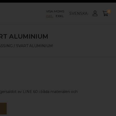
VISA MOMS
0
SVENSKA
INKL
EXKL
RT ALUMINIUM
SSING / SVART ALUMINIUM
 lagersaldot av LINE 60 i båda materialen och