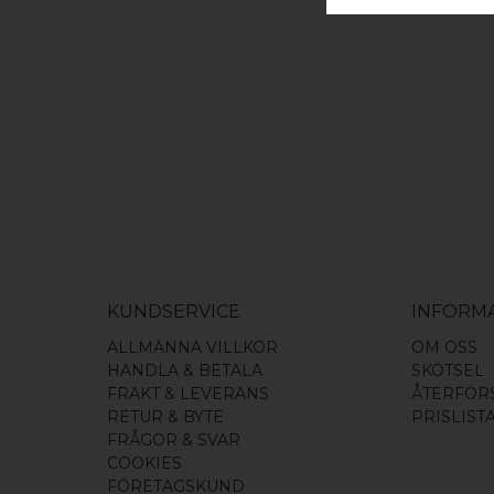
KUNDSERVICE
INFORM
ALLMÄNNA VILLKOR
OM OSS
HANDLA & BETALA
SKÖTSEL
FRAKT & LEVERANS
ÅTERFÖR
RETUR & BYTE
PRISLIST
FRÅGOR & SVAR
COOKIES
FÖRETAGSKUND