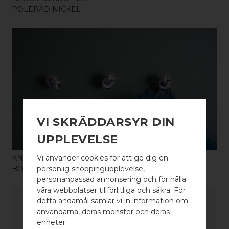
POLERAD NICKEL
KÖP
VI SKRÄDDARSYR DIN
UPPLEVELSE
KNOPP / KROK KNOT 35
Vi använder cookies för att ge dig en
BORSTAD NICKEL
personlig shoppingupplevelse,
personanpassad annonsering och för hålla
våra webbplatser tillförlitliga och säkra. För
detta ändamål samlar vi in information om
användarna, deras mönster och deras
WELCOME TO
enheter.