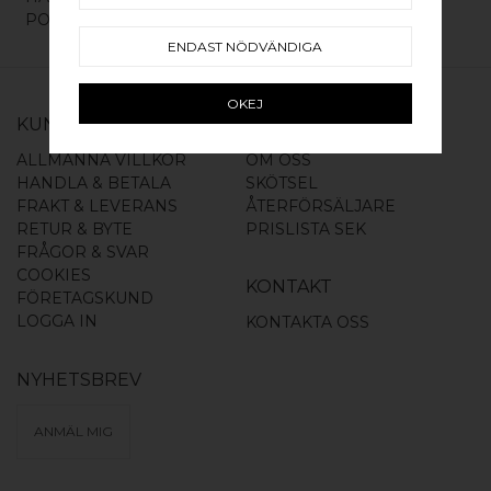
POLERAD NICKEL
ENDAST NÖDVÄNDIGA
OKEJ
KUNDSERVICE
INFORMATION
ALLMÄNNA VILLKOR
OM OSS
HANDLA & BETALA
SKÖTSEL
FRAKT & LEVERANS
ÅTERFÖRSÄLJARE
RETUR & BYTE
PRISLISTA SEK
FRÅGOR & SVAR
COOKIES
KONTAKT
FÖRETAGSKUND
LOGGA IN
KONTAKTA OSS
NYHETSBREV
ANMÄL MIG