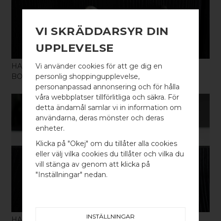
VI SKRÄDDARSYR DIN
UPPLEVELSE
HANDTAG KNOT 136
Vi använder cookies för att ge dig en
BORSTAD NICKEL
personlig shoppingupplevelse,
personanpassad annonsering och för hålla
våra webbplatser tillförlitliga och säkra. För
detta ändamål samlar vi in information om
användarna, deras mönster och deras
WELCOME TO
enheter.
BB SWEDEN HARDWARE
Klicka på "Okej" om du tillåter alla cookies
KÖP
eller välj vilka cookies du tillåter och vilka du
Välj land / Choose country
vill stänga av genom att klicka på
"Inställningar" nedan.
INSTÄLLNINGAR
HANDTAG KNOT 136