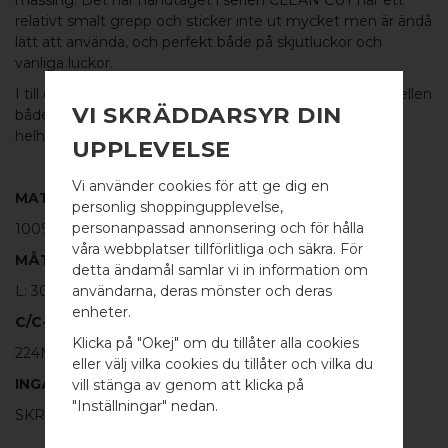
relativt smalt grepp och sticker inte ut mycket men är ändå
lätt att använda, och perfekt både på skjutluckor och
vanliga luckor.
I till exempel sovrummet kan du använda den här modellen
VI SKRÄDDARSYR DIN
både på garderober och lådor och få en avslappnande
helhet med rena linjer.
UPPLEVELSE
Vi använder cookies för att ge dig en
MATERIAL
personlig shoppingupplevelse,
personanpassad annonsering och för hålla
100%
BORSTAD MÄSSING
våra webbplatser tillförlitliga och säkra. För
MÅTT
detta ändamål samlar vi in information om
L: 300mm H: 20mm TJ: 6mm
användarna, deras mönster och deras
WELCOME TO
enheter.
C/C-MÅTT
BB SWEDEN HARDWARE
Klicka på "Okej" om du tillåter alla cookies
224MM
eller välj vilka cookies du tillåter och vilka du
Välj land / Choose country
INGÅR
vill stänga av genom att klicka på
"Inställningar" nedan.
SKRUV FÖR LUCKA: M4 X 25MM - 2 ST