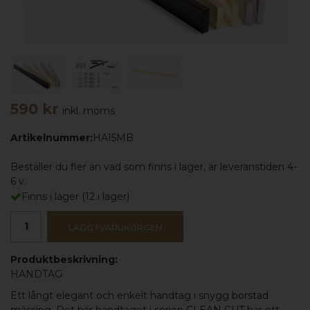
590 kr
inkl. moms
Artikelnummer:
HA15MB
Beställer du fler än vad som finns i lager, är leveranstiden 4-
6 v.
Finns i lager
(
12
i lager)
LÄGG I VARUKORGEN
Produktbeskrivning:
HANDTAG
Ett långt elegant och enkelt handtag i snygg
borstad
mässing
. Det här handtaget i
serien CLEAN CUT
har ett