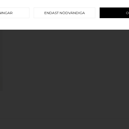
KROK DOT 33
BORSTAD ALUMINIUM
NINGAR
ENDAST NÖDVÄNDIGA
O