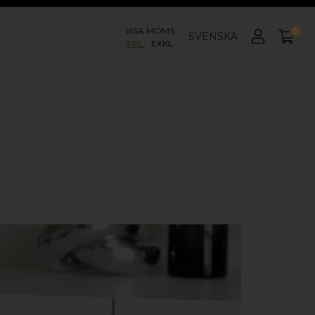
VISA MOMS
0
SVENSKA
INKL
EXKL
KÖP