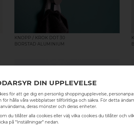
KNOPP / KROK DOT 30
BORSTAD ALUMINIUM
DDARSYR DIN UPPLEVELSE
kies för att ge dig en personlig shoppingupplevelse, personanp
KÖP
WELCOME TO
för hålla våra webbplatser tillförlitliga och säkra. För detta ändam
användarna, deras mönster och deras enheter.
BB SWEDEN HARDWARE
om du tillåter alla cookies eller välj vilka cookies du tillåter och vil
cka på "Inställningar" nedan.
Välj land / Choose country