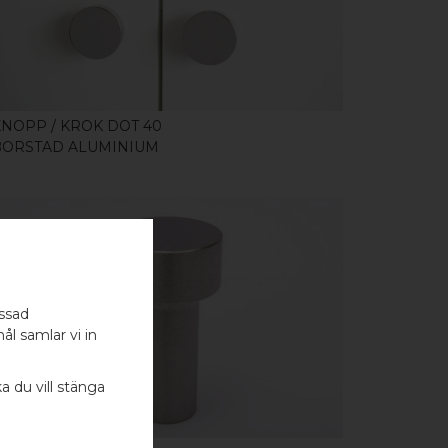
KNOPP / KROK DOT 40
BORSTAD ALUMINIUM
assad
KÖP
ål samlar vi in
ka du vill stänga