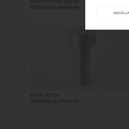
KNOPP / KROK DOT 50
BORSTAD ALUMINIUM
INSTÄLL
KÖP
KROK DOT 74
BORSTAD ALUMINIUM