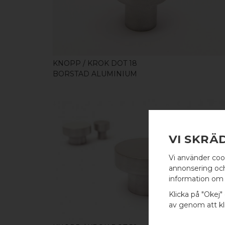
KNOPP / KROK DOT 18
BORSTAD ALUMINIUM
VI SKRÄ
Vi använder coo
KÖP
annonsering och 
information om 
Klicka på "Okej" 
av genom att kli