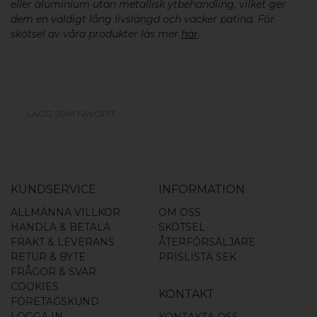
eller aluminium utan metallisk ytbehandling, vilket ger
dem en väldigt lång livslängd och vacker patina. För
skötsel av våra produkter läs mer
här
.
LÄGG SOM FAVORIT
KUNDSERVICE
INFORMATION
ALLMÄNNA VILLKOR
OM OSS
HANDLA & BETALA
SKÖTSEL
FRAKT & LEVERANS
ÅTERFÖRSÄLJARE
RETUR & BYTE
PRISLISTA SEK
FRÅGOR & SVAR
COOKIES
KONTAKT
FÖRETAGSKUND
LOGGA IN