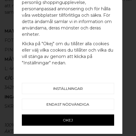
personlig shoppingupplevelse,
att matcha med de andra handtagen eller
knoppen
i
personanpassad annonsering och för hålla
samma serie.
våra webbplatser tillförlitliga och säkra. För
detta ändamål samlar vi in information om
användarna, deras mönster och deras
MATERIAL
WELCOME TO
enheter.
FOT:
100% BORSTAD MÄSSING
BB SWEDEN HARDWARE
Klicka på "Okej" om du tillåter alla cookies
PINNE:
100% SVART ALUMINIUM
eller välj vilka cookies du tillåter och vilka du
Välj land / Choose country
vill stänga av genom att klicka på
MÅTT
"Inställningar" nedan.
L: 442MM H: 40MM TJ: 12MM
C/C-MÅTT
342MM
INSTÄLLNINGAR
INGÅR
ENDAST NÖDVÄNDIGA
SKRUV FÖR LUCKA: M4 X 25MM - 2 ST
OKEJ
100% ÄKTA METALL - Alla våra
beslag
är tillverkade av
ÄKTA massiv mässing, koppar, rostfritt stål