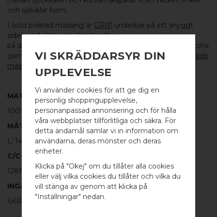
mellan tjockleken och kurvan skapade vi en vacker, enkel
och självklar form.
I solid
polerad mässing
är
GRIP
underbar på ett snyggt
sideboard eller som draghandtag
på dina garderobsdörrar och byrålådor i sovrummet. Matcha
VI SKRÄDDARSYR DIN
gärna med andra knoppar och krokar i samma fina
polerade
mässing
från resten av vårt sortiment.
UPPLEVELSE
Vi använder cookies för att ge dig en
MATERIAL
personlig shoppingupplevelse,
personanpassad annonsering och för hålla
100% POLERAD MÄSSING
våra webbplatser tillförlitliga och säkra. För
MÅTT
detta ändamål samlar vi in information om
L: 143MM H: 40MM TJ: 15MM
användarna, deras mönster och deras
WELCOME TO
enheter.
C/C-MÅTT
BB SWEDEN HARDWARE
Klicka på "Okej" om du tillåter alla cookies
128MM
eller välj vilka cookies du tillåter och vilka du
Välj land / Choose country
INGÅR
vill stänga av genom att klicka på
"Inställningar" nedan.
SKRUV FÖR LUCKA: M4 X 25MM - 2 ST