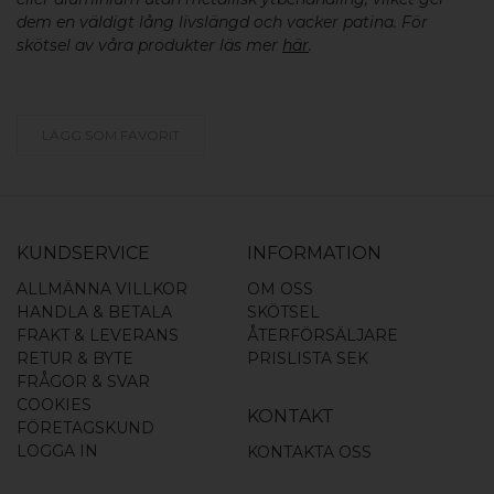
dem en väldigt lång livslängd och vacker patina. För
skötsel av våra produkter läs mer
här
.
LÄGG SOM FAVORIT
KUNDSERVICE
INFORMATION
ALLMÄNNA VILLKOR
OM OSS
HANDLA & BETALA
SKÖTSEL
FRAKT & LEVERANS
ÅTERFÖRSÄLJARE
RETUR & BYTE
PRISLISTA SEK
FRÅGOR & SVAR
COOKIES
KONTAKT
FÖRETAGSKUND
LOGGA IN
KONTAKTA OSS