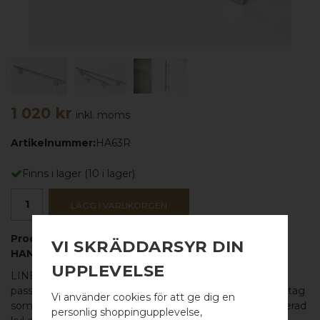
1 020 kr
inkl. moms
Artikelnummer:
HA63R
Finns i lager
(
10
i lager)
LÄGG I VARUKORGEN
Produktbeskrivning:
VI SKRÄDDARSYR DIN
HANDTAG LARGE
UPPLEVELSE
LINE BIG 314 är ett snyggt och maffigt
handtag
som
passar perfekt för den som vill ha ordentliga, coola handtag
Vi använder cookies för att ge dig en
som syns. De är även ett väldigt bra alternativ till integrerad
personlig shoppingupplevelse,