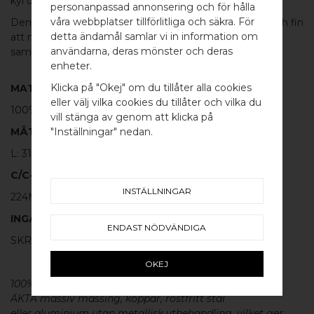
kyl och frys.
personanpassad annonsering och för hålla
våra webbplatser tillförlitliga och säkra. För
Den klassiska designen är både elegant, greppvänlig och fin
detta ändamål samlar vi in information om
att matcha med de andra handtagen eller
knoppen
i
användarna, deras mönster och deras
samma serie.
WELCOME TO
enheter.
BB SWEDEN HARDWARE
Klicka på "Okej" om du tillåter alla cookies
MATERIAL
eller välj vilka cookies du tillåter och vilka du
100% POLERAT ROSTFRITT STÅL
Välj land / Choose country
vill stänga av genom att klicka på
MÅTT
"Inställningar" nedan.
L: 314MM H: 40MM TJ: 12MM
C/C-MÅTT
INSTÄLLNINGAR
224MM
INGÅR
ENDAST NÖDVÄNDIGA
SKRUV FÖR LUCKA: M4 X 25MM - 2 ST
OKEJ
100% ÄKTA METALL - Alla våra
beslag
är tillverkade av
ÄKTA massiv mässing, koppar, rostfritt stål
eller aluminium utan metallisk ytbehandling, vilket ger