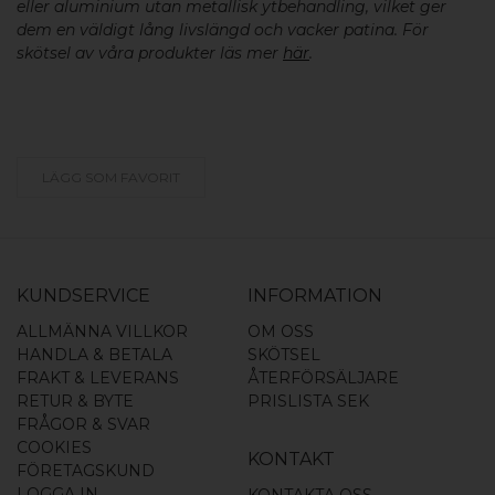
eller aluminium utan metallisk ytbehandling, vilket ger
dem en väldigt lång livslängd och vacker patina. För
skötsel av våra produkter läs mer
här
.
LÄGG SOM FAVORIT
KUNDSERVICE
INFORMATION
ALLMÄNNA VILLKOR
OM OSS
HANDLA & BETALA
SKÖTSEL
FRAKT & LEVERANS
ÅTERFÖRSÄLJARE
RETUR & BYTE
PRISLISTA SEK
FRÅGOR & SVAR
COOKIES
KONTAKT
FÖRETAGSKUND
LOGGA IN