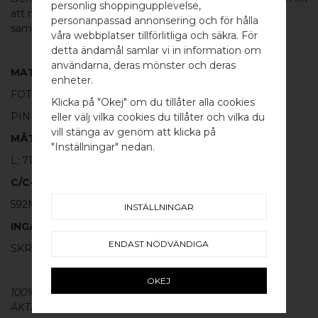
personlig shoppingupplevelse,
att matcha med de andra handtagen eller
knoppen
i
personanpassad annonsering och för hålla
samma serie.
våra webbplatser tillförlitliga och säkra. För
detta ändamål samlar vi in information om
användarna, deras mönster och deras
MATERIAL
WELCOME TO
enheter.
FOT:
100% POLERAT ROSTFRITT STÅL
BB SWEDEN HARDWARE
Klicka på "Okej" om du tillåter alla cookies
PINNE:
100% POLERAD MÄSSING
eller välj vilka cookies du tillåter och vilka du
Välj land / Choose country
vill stänga av genom att klicka på
MÅTT
"Inställningar" nedan.
L: 712MM H: 40MM TJ: 12MM
C/C-MÅTT
592MM
INSTÄLLNINGAR
INGÅR
ENDAST NÖDVÄNDIGA
SKRUV FÖR LUCKA: M4 X 25MM - 2 ST
OKEJ
100% ÄKTA METALL - Alla våra
beslag
är tillverkade av
ÄKTA massiv mässing, koppar, rostfritt stål