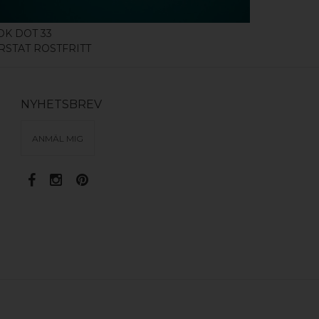
OK DOT 33
KNOPP / K
RSTAT ROSTFRITT
BORSTAT R
NYHETSBREV
ANMÄL MIG