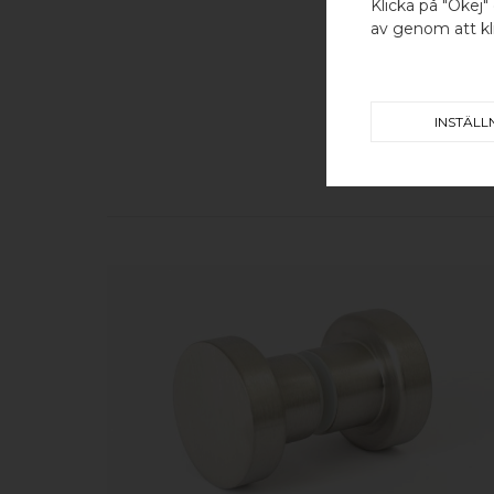
Klicka på "Okej" 
av genom att kli
INSTÄLL
KÖP