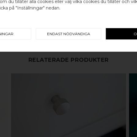
om du tillåter alla cookies eller välj vilka cookies du tillåter och vil
100% ÄKTA METALL - Alla våra b
cka på "Inställningar" nedan.
koppar, rostfritt stål eller alu
Välj land / Choose country
väldigt lång livslängd och vacke
mer
här
. Design av BB Sweden
Made i
NINGAR
ENDAST NÖDVÄNDIGA
O
RELATERADE PRODUKTER
KÖP