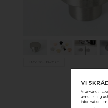
LÄGG SOM FAVORIT
VI SKRÄ
Vi använder coo
annonsering och 
information om 