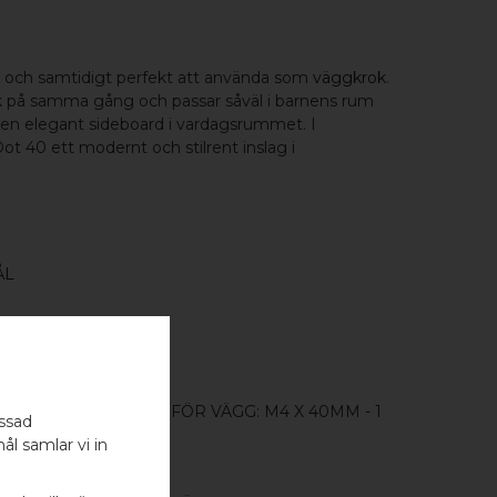
ek och samtidigt perfekt att använda som
väggkrok
.
isk på samma gång och passar såväl i barnens rum
å en elegant sideboard i vardagsrummet. I
Dot 40 ett modernt och stilrent inslag i
ÅL
- 1 ST / SKRUVSTIFT FÖR VÄGG: M4 X 40MM - 1
assad
ål samlar vi in