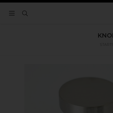
KNO
START