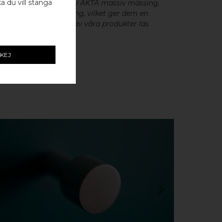
ka du vill stänga
eslag är tillverkade av ÄKTA massiv mässing,
minium utan ytbehandling, vilket ger dem en
r patina. För skötsel av våra produkter läs
 hardware.
n Sweden
KEJ
KÖP