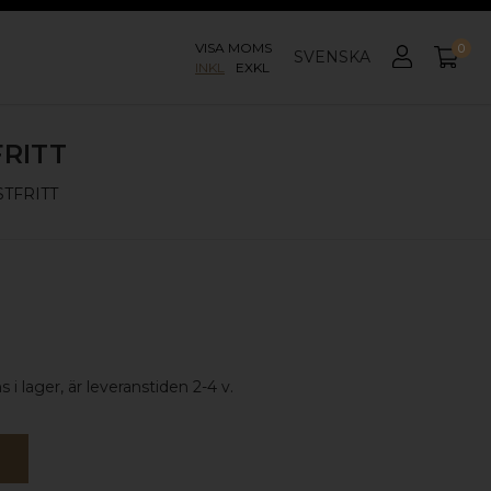
VISA MOMS
0
SVENSKA
INKL
EXKL
RITT
TFRITT
 i lager, är leveranstiden 2-4 v.