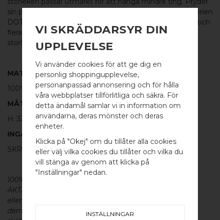
storleken passar utmärkt för att hänga mindre ting. Pryder
sin plats i sovrum, kök, hall, vardagsum eller badrum. I
serien
DOT
finns även proportionerligt kortare knoppar/krokar och
VI SKRÄDDARSYR DIN
flera olika storlekar. Dessutom finns i serien tre olika
storlekar på glasdörrsknopp för t.ex. dusch.
UPPLEVELSE
Vi använder cookies för att ge dig en
MATERIAL
personlig shoppingupplevelse,
personanpassad annonsering och för hålla
100%
BORSTAT ROSTFRITT STÅL
våra webbplatser tillförlitliga och säkra. För
MÅTT
detta ändamål samlar vi in information om
användarna, deras mönster och deras
H: 33MM Ø: 18MM
WELCOME TO
enheter.
INGÅR
BB SWEDEN HARDWARE
Klicka på "Okej" om du tillåter alla cookies
SKRUVSTIFT FÖR VÄGG: M4 X 40MM - 1 ST
eller välj vilka cookies du tillåter och vilka du
Välj land / Choose country
vill stänga av genom att klicka på
"Inställningar" nedan.
100% ÄKTA METALL - Alla våra beslag är tillverkade av
ÄKTA massiv mässing, koppar, rostfritt stål
eller aluminium utan metallisk ytbehandling, vilket ger
dem en väldigt lång livslängd och vacker patina. För
INSTÄLLNINGAR