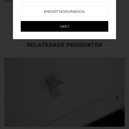
skötsel av våra produkter läs mer
här
.
ENDAST NÖDVÄNDIGA
LÄGG SOM FAVORIT
OKEJ
RELATERADE PRODUKTER
KÖP