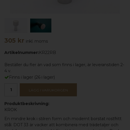
305 kr
inkl. moms
Artikelnummer:
KR22RB
Beställer du fler än vad som finns i lager, är leveranstiden 2-
4 v.
Finns i lager
(
26
i lager)
LÄGG I VARUKORGEN
Produktbeskrivning:
KROK
En mindre
krok
i stilren form och modernt
borstat rostfritt
stål
. DOT 33 är vacker att kombinera med trädetaljer och