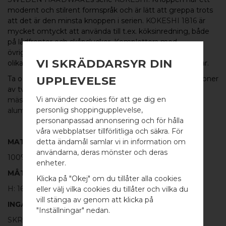
modernt och
stilrent
formspråk och är lätt att greppa
trots
att det är den minsta knoppen i serien.
KOKESHI 1816
är
mycket omtyckt att använda till t.ex. köksinredning, både
på lådfronter och skåpsluckor.
K
omplettera
med
övriga
knoppar och krokar i
serien
som omfattar
många
VI SKRÄDDARSYR DIN
olika varianter, även
längre krokar samt glasdörrsknoppar.
UPPLEVELSE
Ta också en titt på
KOKESHI MIX
i underbara kombinationer
av två olika material:
polerad
eller
borstad
Vi använder cookies för att ge dig en
mässing
,
polerat
eller
borstat rostfritt stål
eller
svart
personlig shoppingupplevelse,
aluminium.
personanpassad annonsering och för hålla
våra webbplatser tillförlitliga och säkra. För
detta ändamål samlar vi in information om
MATERIAL
användarna, deras mönster och deras
100% SVART ALUMINIUM
WELCOME TO
enheter.
MÅTT
BB SWEDEN HARDWARE
Klicka på "Okej" om du tillåter alla cookies
H: 16MM Ø: 18MM
eller välj vilka cookies du tillåter och vilka du
Välj land / Choose country
vill stänga av genom att klicka på
INGÅR
"Inställningar" nedan.
SKRUV FÖR LUCKA: M4 X 20MM - 1 ST