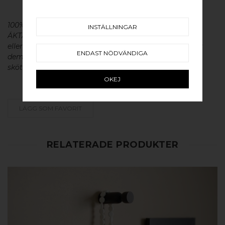
100% ÄKTA METALL - Alla våra beslag är tillverkade av
INSTÄLLNINGAR
ÄKTA massiv mässing, koppar, rostfritt stål
eller aluminium utan metallisk ytbehandling, vilket ger
ENDAST NÖDVÄNDIGA
dem en väldigt lång livslängd och vacker patina. För
skötsel av våra produkter läs mer
här
.
OKEJ
LÄGG SOM FAVORIT
RELATERADE PRODUKTER