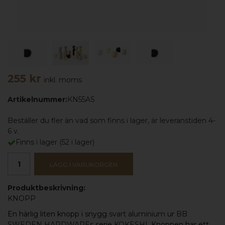
255 kr
inkl. moms
Artikelnummer:
KN55AS
Beställer du fler än vad som finns i lager, är leveranstiden 4-
6 v.
Finns i lager
(
52
i lager)
LÄGG I VARUKORGEN
Produktbeskrivning:
KNOPP
En härlig liten knopp i snygg
svart aluminium
ur
BB
SWEDEN HARDWARE
s serie
KOKESHI
.
Knoppen
har ett