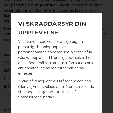
kan påminna om de japanska Kokeshi-dockor som lånar
serien sitt namn. Det här är en underbar krok för allt
från galgar i kontorets entré som för kläder och annat i
barnkammaren.
VI SKRÄDDARSYR DIN
I serien
KOKESHI
finns knoppar och krokar i flera varianter
UPPLEVELSE
och kombinationer, från små söta knoppar till längre krokar
samt som
glasdörrsknoppar
.
Vi använder cookies för att ge dig en
personlig shoppingupplevelse,
personanpassad annonsering och för hålla
MATERIAL
våra webbplatser tillförlitliga och säkra. För
detta ändamål samlar vi in information om
100% SVART ALUMINIUM
användarna, deras mönster och deras
MÅTT
WELCOME TO
enheter.
H: 56MM Ø: 18MM
BB SWEDEN HARDWARE
Klicka på "Okej" om du tillåter alla cookies
INGÅR
eller välj vilka cookies du tillåter och vilka du
Välj land / Choose country
vill stänga av genom att klicka på
SKRUVSTIFT FÖR VÄGG: M4 X 40MM - 1 ST
"Inställningar" nedan.
100% ÄKTA METALL - Alla våra beslag är tillverkade av