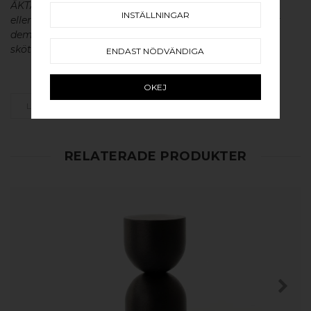
ÄKTA massiv mässing, koppar, rostfritt stål
INSTÄLLNINGAR
eller aluminium utan metallisk ytbehandling, vilket ger
dem en väldigt lång livslängd och vacker patina. För
skötsel av våra produkter läs mer
här
.
ENDAST NÖDVÄNDIGA
OKEJ
LÄGG SOM FAVORIT
RELATERADE PRODUKTER
KÖP