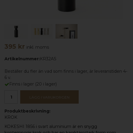
395 kr
inkl. moms
Artikelnummer:
KR32AS
Beställer du fler än vad som finns i lager, är leveranstiden 4-
6 v.
Finns i lager
(
20
i lager)
LÄGG I VARUKORGEN
Produktbeskrivning:
KROK
KOKESHI 1856
i
svart aluminium
är en snygg
kontemporär krok och har en karaktärsstark form som