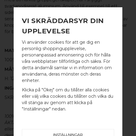
svartanodiserat aluminium
. Använd till exempel till ett
sideboard eller på köksskåpsluckor och lådor. I
serien
KOKESHI
finns flera varianter och kombinationer av
VI SKRÄDDARSYR DIN
knoppar / krokar, och det finns även
dubbelsidiga knoppar
UPPLEVELSE
för badrummets duschglasdörrar.
Vi använder cookies för att ge dig en
personlig shoppingupplevelse,
MATERIAL
personanpassad annonsering och för hålla
100% SVART ALUMINIUM
våra webbplatser tillförlitliga och säkra. För
detta ändamål samlar vi in information om
MÅTT
användarna, deras mönster och deras
WELCOME TO
H: 12MM Ø: 30MM
enheter.
BB SWEDEN HARDWARE
INGÅR
Klicka på "Okej" om du tillåter alla cookies
eller välj vilka cookies du tillåter och vilka du
SKRUV FÖR LUCKA: M4 X 20MM - 1 ST
Välj land / Choose country
vill stänga av genom att klicka på
"Inställningar" nedan.
100% ÄKTA METALL - Alla våra beslag är tillverkade av
ÄKTA massiv mässing, koppar, rostfritt stål
eller aluminium utan metallisk ytbehandling, vilket ger
INSTÄLLNINGAR
dem en väldigt lång livslängd och vacker patina. För