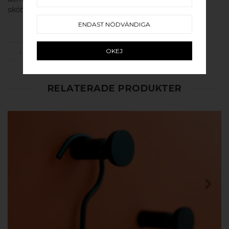
skötsel av våra produkter läs mer
här
.
ENDAST NÖDVÄNDIGA
OKEJ
LÄGG SOM FAVORIT
RELATERADE PRODUKTER
KÖP