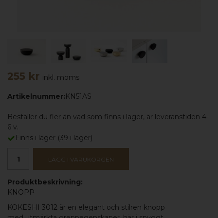
255 kr
inkl. moms
Artikelnummer:
KN51AS
Beställer du fler än vad som finns i lager, är leveranstiden 4-
6 v.
Finns i lager
(
39
i lager)
LÄGG I VARUKORGEN
Produktbeskrivning:
KNOPP
KOKESHI 3012
är en elegant och stilren knopp
med utmärkta greppegenskaper, här i snyggt