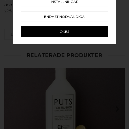
INSTÄLLNINGAR
dem en väldigt lång livslängd och vacker patina. För
skötsel av våra produkter läs mer
här
.
ENDAST NÖDVÄNDIGA
OKEJ
LÄGG SOM FAVORIT
RELATERADE PRODUKTER
KÖP