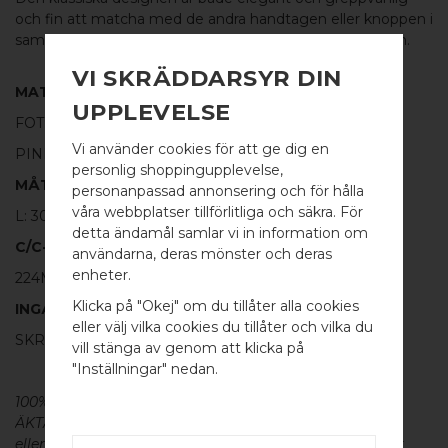
och fin att matcha med de andra handtagen eller knoppen i
samma serie. Fint som
kökshandtag
eller till garderoben.
VI SKRÄDDARSYR DIN
MATERIAL
UPPLEVELSE
FOT:
100% BORSTAD MÄSSING
Vi använder cookies för att ge dig en
PINNE:
100% BORSTAT ROSTFRITT STÅL
personlig shoppingupplevelse,
MÅTT
personanpassad annonsering och för hålla
våra webbplatser tillförlitliga och säkra. För
L: 304MM H: 30MM TJ: 8MM
detta ändamål samlar vi in information om
C/C-MÅTT
användarna, deras mönster och deras
WELCOME TO
enheter.
224MM
BB SWEDEN HARDWARE
Klicka på "Okej" om du tillåter alla cookies
INGÅR
eller välj vilka cookies du tillåter och vilka du
SKRUV FÖR LUCKA: M4 X 25MM - 2 ST
Välj land / Choose country
vill stänga av genom att klicka på
"Inställningar" nedan.
100% ÄKTA METALL - Alla våra
beslag
är tillverkade av
ÄKTA massiv mässing, koppar, rostfritt stål
eller aluminium utan metallisk ytbehandling, vilket ger