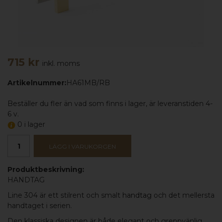
715 kr
inkl. moms
Artikelnummer:
HA61MB/RB
Beställer du fler än vad som finns i lager, är leveranstiden 4-
6 v.
0 i lager
LÄGG I VARUKORGEN
Produktbeskrivning:
HANDTAG
Line 304 är ett stilrent och smalt
handtag
och det mellersta
handtaget i serien.
Den klassiska designen är både elegant och greppvänlig