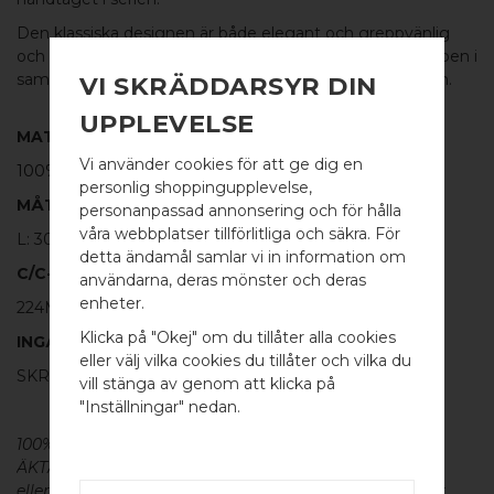
Den klassiska designen är både elegant och greppvänlig
och fin att matcha med de andra handtagen eller knoppen i
samma serie. Fint som
kökshandtag
eller till garderoben.
VI SKRÄDDARSYR DIN
UPPLEVELSE
MATERIAL
Vi använder cookies för att ge dig en
100% BORSTAT ROSTFRITT STÅL
personlig shoppingupplevelse,
MÅTT
personanpassad annonsering och för hålla
våra webbplatser tillförlitliga och säkra. För
L: 304MM H: 30MM TJ: 8MM
detta ändamål samlar vi in information om
C/C-MÅTT
användarna, deras mönster och deras
WELCOME TO
enheter.
224MM
BB SWEDEN HARDWARE
Klicka på "Okej" om du tillåter alla cookies
INGÅR
eller välj vilka cookies du tillåter och vilka du
SKRUV FÖR LUCKA: M4 X 25MM - 2 ST
Välj land / Choose country
vill stänga av genom att klicka på
"Inställningar" nedan.
100% ÄKTA METALL - Alla våra
beslag
är tillverkade av
ÄKTA massiv mässing, koppar, rostfritt stål
eller aluminium utan metallisk ytbehandling, vilket ger