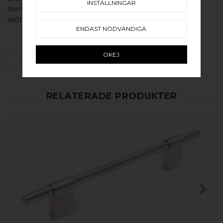
INSTÄLLNINGAR
dem en väldigt lång livslängd och vacker patina. För
skötsel av våra produkter läs mer
här
.
ENDAST NÖDVÄNDIGA
OKEJ
LÄGG SOM FAVORIT
RELATERADE PRODUKTER
KÖP