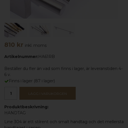
810 kr
inkl. moms
Artikelnummer:
HA61RB
Beställer du fler än vad som finns i lager, är leveranstiden 4-
6 v.
Finns i lager
(
87
i lager)
LÄGG I VARUKORGEN
Produktbeskrivning:
HANDTAG
Line 304 är ett stilrent och smalt
handtag
och det mellersta
handtaget i serien.