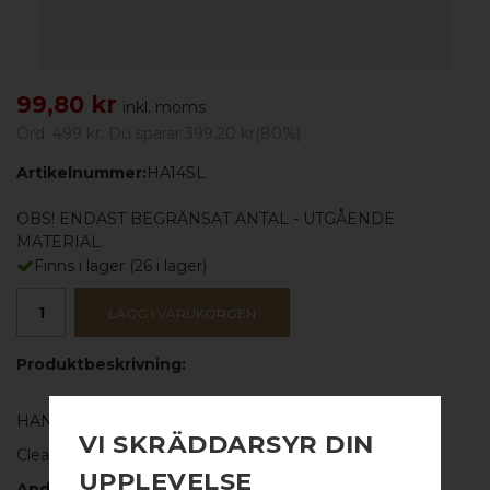
99,80 kr
inkl. moms
Ord.
499 kr
. Du sparar
399,20 kr
(
80
%)
Artikelnummer:
HA14SL
OBS! ENDAST BEGRÄNSAT ANTAL - UTGÅENDE
MATERIAL.
Finns i lager
(
26
i lager)
LÄGG I VARUKORGEN
Produktbeskrivning:
HANDTAG
-
PASSA PÅ UTGÅENDE MATERIAL!
VI SKRÄDDARSYR DIN
Clean Cut 180 i svart lack
UPPLEVELSE
Andrahandssortering. Ojämnheter i lacken.