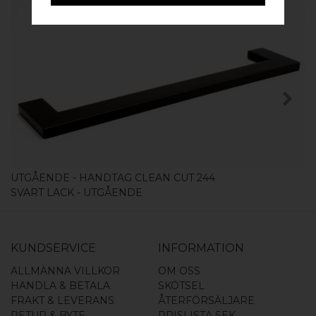
KÖP
UTGÅENDE - HANDTAG CLEAN CUT 244
SVART LACK - UTGÅENDE
KUNDSERVICE
INFORMATION
ALLMÄNNA VILLKOR
OM OSS
HANDLA & BETALA
SKÖTSEL
FRAKT & LEVERANS
ÅTERFÖRSÄLJARE
RETUR & BYTE
PRISLISTA SEK