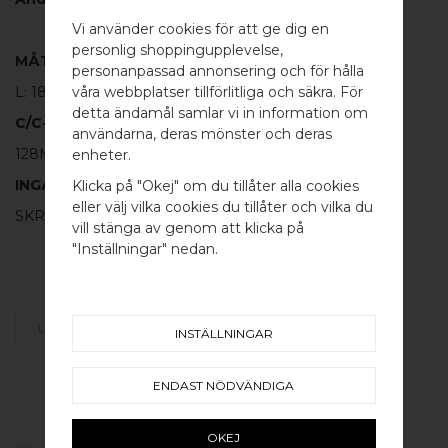
Vi använder cookies för att ge dig en
personlig shoppingupplevelse,
MÅTT
personanpassad annonsering och för hålla
våra webbplatser tillförlitliga och säkra. För
L: 180mm H: 20mm TJ: 6mm
detta ändamål samlar vi in information om
C/C-MÅTT
användarna, deras mönster och deras
WELCOME TO
128MM
enheter.
BB SWEDEN HARDWARE
INGÅR
Klicka på "Okej" om du tillåter alla cookies
eller välj vilka cookies du tillåter och vilka du
SKRUV FÖR LUCKA: M4 X 25MM - 2 ST
Välj land / Choose country
vill stänga av genom att klicka på
"Inställningar" nedan.
LÄGG SOM FAVORIT
INSTÄLLNINGAR
ENDAST NÖDVÄNDIGA
RELATERADE PRODUKTER
OKEJ