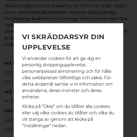
starka knopparna och krokarna i
KOKESHI
är redan något
av en oemotståndlig klassiker med sin tidlösa design,
förstklassiga kvalitet och charmiga form. Formen kan föra
tankarna till de japanska Kokeshi-dockor av trä som lånar
serien dess namn. Serien
KOKESHI
omfattar knoppar och
VI SKRÄDDARSYR DIN
krokar i flera varianter och kombinationer, från fina små
knoppar till längre krokar samt som
glasdörrsknoppar.
UPPLEVELSE
Vi använder cookies för att ge dig en
MATERIAL
personlig shoppingupplevelse,
personanpassad annonsering och för hålla
FOT:
100% BORSTAD MÄSSING
våra webbplatser tillförlitliga och säkra. För
HATT:
100% SVART ALUMINIUM
detta ändamål samlar vi in information om
användarna, deras mönster och deras
MÅTT
WELCOME TO
enheter.
H: 32MM Ø: 30MM
BB SWEDEN HARDWARE
Klicka på "Okej" om du tillåter alla cookies
INGÅR
eller välj vilka cookies du tillåter och vilka du
Välj land / Choose country
vill stänga av genom att klicka på
SKRUV FÖR LUCKA: M4 X 25MM - 1 ST
"Inställningar" nedan.
SKRUVSTIFT FÖR VÄGG: M4 X 40MM - 1 ST