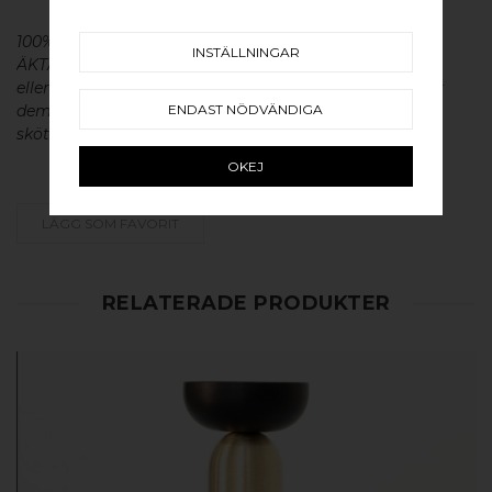
100% ÄKTA METALL - Alla våra beslag är tillverkade av
INSTÄLLNINGAR
ÄKTA massiv mässing, koppar, rostfritt stål
eller aluminium utan metallisk ytbehandling, vilket ger
ENDAST NÖDVÄNDIGA
dem en väldigt lång livslängd och vacker patina. För
skötsel av våra produkter läs mer
här
.
OKEJ
LÄGG SOM FAVORIT
RELATERADE PRODUKTER
KÖP