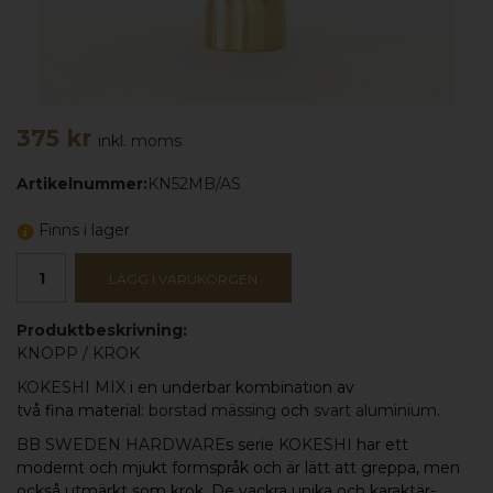
375 kr
inkl. moms
Artikelnummer:
KN52MB/AS
Finns i lager
LÄGG I VARUKORGEN
Produktbeskrivning:
KNOPP
/
KROK
KOKESHI MIX
i en underbar kombination av
två fina material:
borstad mässing
och
svart aluminium
.
BB SWEDEN HARDWARE
s serie
KOKESHI
har ett
modernt och mjukt formspråk och är lätt att greppa, men
också utmärkt som krok. De vackra unika och karaktär-