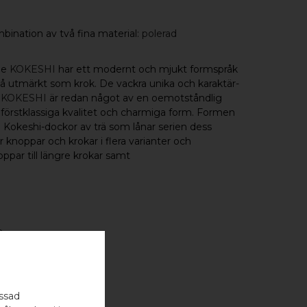
bination av två fina material:
polerad
rie
KOKESHI
har ett modernt och mjukt formspråk
så utmärkt som krok. De vackra unika och karaktär-
i
KOKESHI
är redan något av en oemotståndlig
, förstklassiga kvalitet och charmiga form. Formen
ka Kokeshi-dockor av trä som lånar serien dess
 knoppar och krokar i flera varianter och
ppar till längre krokar samt
G
M
assad