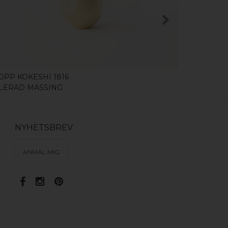
KÖP
OPP KOKESHI 1816
GLASDÖRRS
LERAD MÄSSING
POLERAD 
NYHETSBREV
ANMÄL MIG