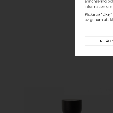
annonsering och 
information om 
Klicka på "Okej" 
av genom att kli
INSTÄLL