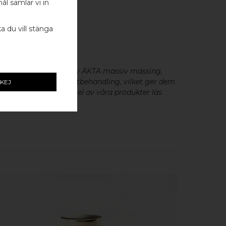
ål samlar vi in
 - 1 ST
ka du vill stänga
0MM - 1 ST
eslag är tillverkade av ÄKTA massiv mässing,
minium utan metallisk ytbehandling, vilket ger dem
KEJ
cker patina. För skötsel av våra produkter läs