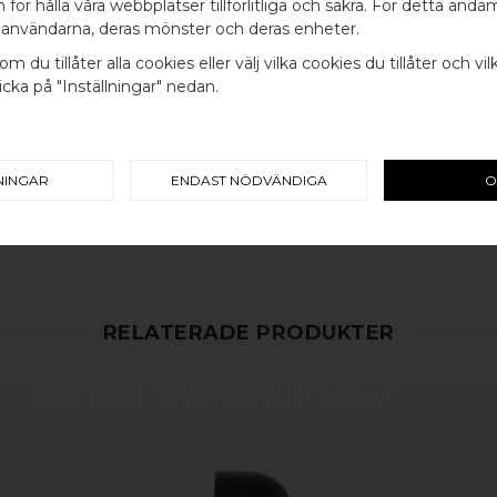
WELCOME TO
för hålla våra webbplatser tillförlitliga och säkra. För detta ändam
INGÅR
användarna, deras mönster och deras enheter.
BB SWEDEN HARDWARE
SKRUV FÖR LUCKA: M4 X 20MM
om du tillåter alla cookies eller välj vilka cookies du tillåter och vil
cka på "Inställningar" nedan.
SKRUVSTIFT FÖR VÄGG: M4 X 4
Välj land / Choose country
100% ÄKTA METALL - Alla våra b
koppar, rostfritt stål eller alu
NINGAR
ENDAST NÖDVÄNDIGA
O
en väldigt lång livslängd och va
mer
här
.
RELATERADE PRODUKTER