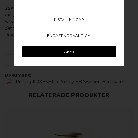
100% ÄKTA METALL - Alla våra beslag är tillverkade av
ÄKTA massiv mässing, koppar, rostfritt stål
INSTÄLLNINGAR
eller aluminium utan metallisk ytbehandling, vilket ger
dem en väldigt lång livslängd och vacker patina. För
skötsel av våra produkter läs mer
här
.
ENDAST NÖDVÄNDIGA
OKEJ
LÄGG SOM FAVORIT
Dokument:
Ritning KOKESHI GL6xx by BB Sweden Hardware
RELATERADE PRODUKTER