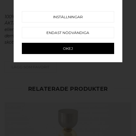
100% ÄKTA METALL - Alla våra beslag är tillverkade av
INSTÄLLNINGAR
ÄKTA massiv mässing, koppar, rostfritt stål
eller aluminium utan metallisk ytbehandling, vilket ger
ENDAST NÖDVÄNDIGA
dem en väldigt lång livslängd och vacker patina. För
skötsel av våra produkter läs mer
här
.
OKEJ
LÄGG SOM FAVORIT
RELATERADE PRODUKTER