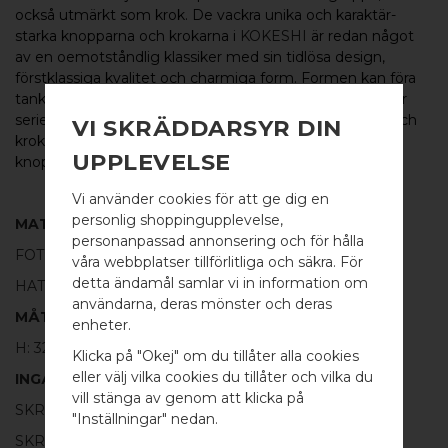
också utmärkt som krok. De vackra unika och karaktär-
starka knopparna och krokarna i
KOKESHI
är redan något
av en oemotståndlig klassiker med sin tidlösa design,
förstklassiga kvalitet och charmiga form. Formen kan föra
tankarna till de japanska Kokeshi-dockor av trä som lånar
serien dess namn. Serien
KOKESHI
omfattar knoppar och
VI SKRÄDDARSYR DIN
krokar i flera varianter och kombinationer, från fina små
UPPLEVELSE
knoppar till längre krokar samt som
glasdörrsknoppar.
Vi använder cookies för att ge dig en
personlig shoppingupplevelse,
MATERIAL
personanpassad annonsering och för hålla
FOT:
100% POLERAD MÄSSING
våra webbplatser tillförlitliga och säkra. För
detta ändamål samlar vi in information om
HATT:
100% BORSTAT ROSTFRITT STÅL
användarna, deras mönster och deras
WELCOME TO
MÅTT
enheter.
BB SWEDEN HARDWARE
H: 32MM Ø: 18MM
Klicka på "Okej" om du tillåter alla cookies
eller välj vilka cookies du tillåter och vilka du
INGÅR
Välj land / Choose country
vill stänga av genom att klicka på
SKRUV FÖR LUCKA: M4 X 20MM - 1 ST
"Inställningar" nedan.
SKRUVSTIFT FÖR VÄGG: M4 X 40MM - 1 ST