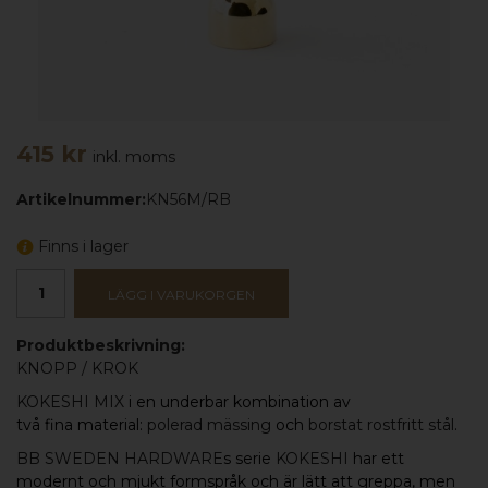
415 kr
inkl. moms
Artikelnummer:
KN56M/RB
Finns i lager
LÄGG I VARUKORGEN
Produktbeskrivning:
KNOPP
/
KROK
KOKESHI MIX
i en underbar kombination av
två fina material:
polerad mässing
och
borstat rostfritt stål
.
BB SWEDEN HARDWARE
s serie
KOKESHI
har ett
modernt och mjukt formspråk och är lätt att greppa, men