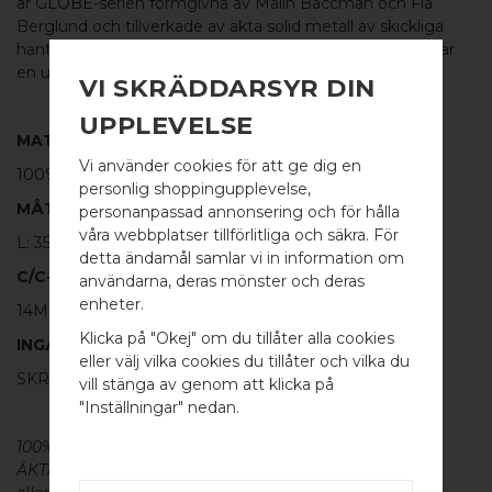
är
GLOBE
-serien formgivna av Malin Bäccman och Fia
Berglund och tillverkade av äkta solid metall av skickliga
hantverkare och håller därmed högsta kvalitet. GLOBE är
en underbar knopp t.ex. till lådor och luckor på möbler.
VI SKRÄDDARSYR DIN
UPPLEVELSE
MATERIAL:
Vi använder cookies för att ge dig en
100% BORSTAD KOPPAR
personlig shoppingupplevelse,
MÅTT
personanpassad annonsering och för hålla
våra webbplatser tillförlitliga och säkra. För
L: 35MM H: 31MM TJ: 6MM
detta ändamål samlar vi in information om
C/C-MÅTT
användarna, deras mönster och deras
WELCOME TO
enheter.
14MM
BB SWEDEN HARDWARE
Klicka på "Okej" om du tillåter alla cookies
INGÅR
eller välj vilka cookies du tillåter och vilka du
SKRUV FÖR LUCKA: M4 X 25MM - 2 ST
Välj land / Choose country
vill stänga av genom att klicka på
"Inställningar" nedan.
100% ÄKTA METALL - Alla våra beslag är tillverkade av
ÄKTA massiv mässing, koppar, rostfritt stål