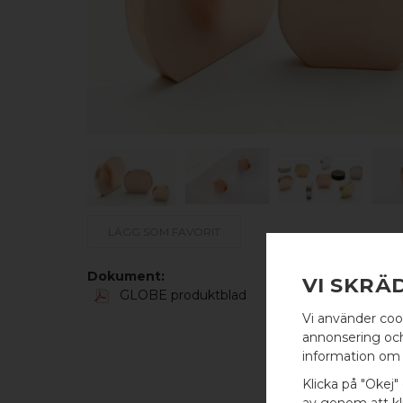
LÄGG SOM FAVORIT
Dokument:
VI SKRÄ
GLOBE produktblad
Vi använder coo
annonsering och 
information om 
Klicka på "Okej" 
av genom att kli