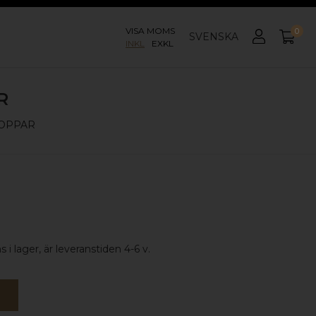
VISA MOMS
0
SVENSKA
INKL
EXKL
R
OPPAR
 i lager, är leveranstiden 4-6 v.