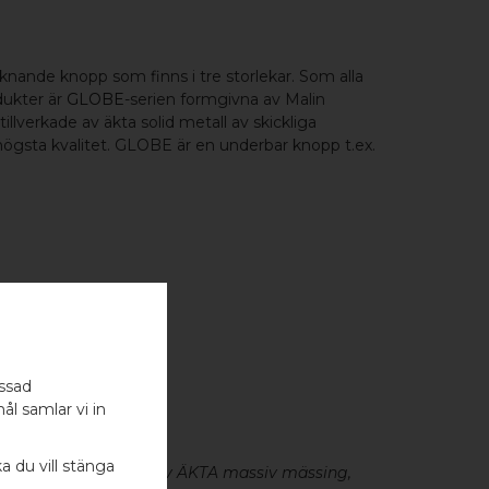
nande knopp som finns i tre storlekar. Som alla
dukter är
GLOBE
-serien formgivna av Malin
lverkade av äkta solid metall av skickliga
ögsta kvalitet. GLOBE är en underbar knopp t.ex.
assad
- 1 ST
ål samlar vi in
ka du vill stänga
eslag är tillverkade av ÄKTA massiv mässing,