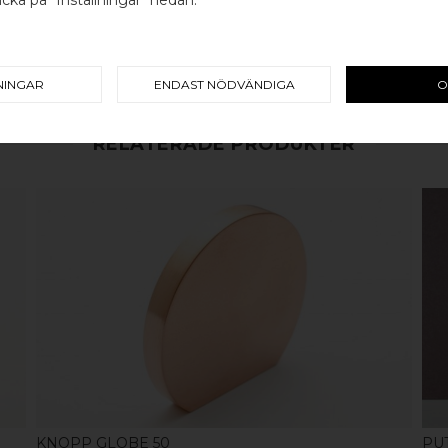
Välj land / Choose country
koppar, rostfritt stål eller alu
en väldigt lång livslängd och va
mer
här
.
NINGAR
ENDAST NÖDVÄNDIGA
O
RELATERADE PRODUKTER
KÖP
KNOPP GLOBE 50
PU