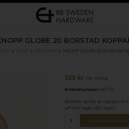
KNOPP GLOBE 20
BORSTAD KOPPA
KNOPP GLOBE 20
BORSTAD K
SIDA
SHOP
KNOPPAR
325 kr
inkl. moms
Artikelnummer:
KN7CB
Beställer du fler än vad som finns
Finns i lager
(
83
i lager)
LÄGG I VARUKORGEN