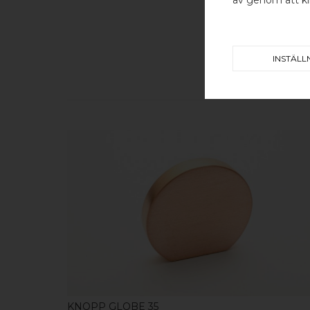
INSTÄLL
KÖP
KNOPP GLOBE 35