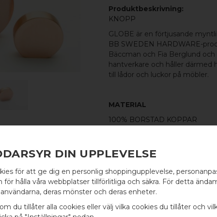
Produktbeskrivning:
KNOPP
GLOBE är en förtjusande myntlik
BB SWEDEN HARDWARE
-pro
Bäccman och Fia Berglund och til
hantverkare och håller därmed h
till lådor och luckor på möbler.
MATERIAL
100% BORSTAD KOPPAR
MÅTT
L: 20MM H: 19MM TJ: 6MM
DDARSYR DIN UPPLEVELSE
INGÅR
kies för att ge dig en personlig shoppingupplevelse, personanp
SKRUV FÖR LUCKA: M4 X 25MM 
WELCOME TO
för hålla våra webbplatser tillförlitliga och säkra. För detta ändam
användarna, deras mönster och deras enheter.
BB SWEDEN HARDWARE
om du tillåter alla cookies eller välj vilka cookies du tillåter och vil
100% ÄKTA METALL - Alla våra b
cka på "Inställningar" nedan.