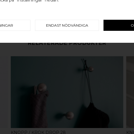
Välj land / Choose country
koppar, rostfritt stål eller alu
en väldigt lång livslängd och va
mer
här
.
NINGAR
ENDAST NÖDVÄNDIGA
O
RELATERADE PRODUKTER
KÖP
KNOPP / KROK DROP 28
KN