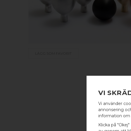
LÄGG SOM FAVORIT
VI SKRÄ
Vi använder coo
annonsering och 
information om 
Klicka på "Okej" 
av genom att kli