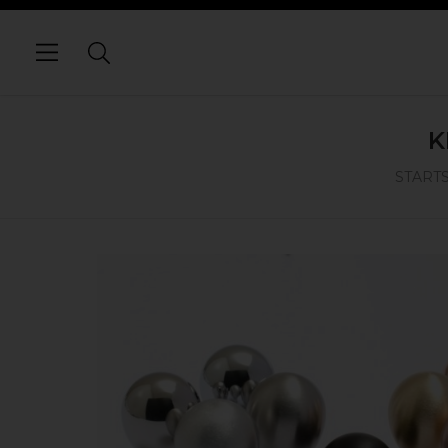
K
START