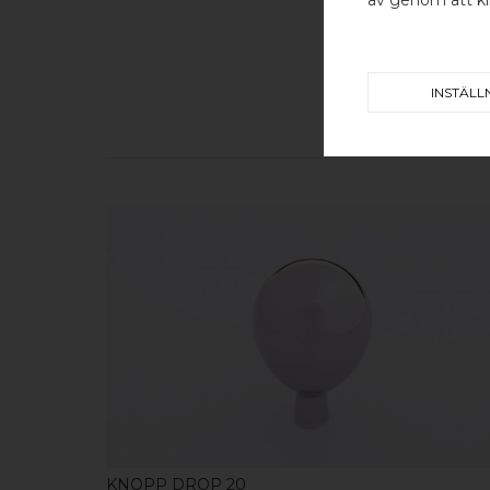
INSTÄLL
KÖP
KNOPP DROP 20