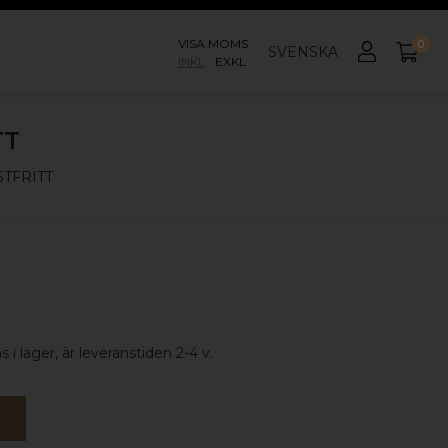
VISA MOMS
0
SVENSKA
INKL
EXKL
TT
TFRITT
 i lager, är leveranstiden 2-4 v.