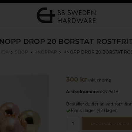
NOPP DROP 20
BORSTAT ROSTFRI
KNOPP DROP 20
BORSTAT ROS
SIDA
SHOP
KNOPPAR
300 kr
inkl. moms
Artikelnummer:
KN25RB
Beställer du fler än vad som finns
Finns i lager
(
42
i lager)
LÄGG I VARUKORGEN