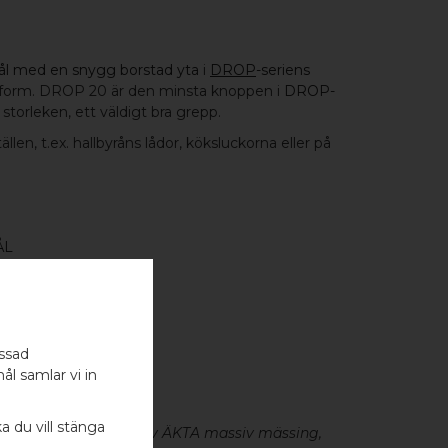
stål med en snygg borstad yta
i
DROP
-seriens
ppform. DROP 20 är den minsta knoppen i
DROP-
storleken, ett väldigt bra grepp.
en, t.ex. hallbyråns lådor, köksluckorna eller på
.
ÅL
assad
- 1 ST
ål samlar vi in
ka du vill stänga
eslag är tillverkade av ÄKTA massiv mässing,