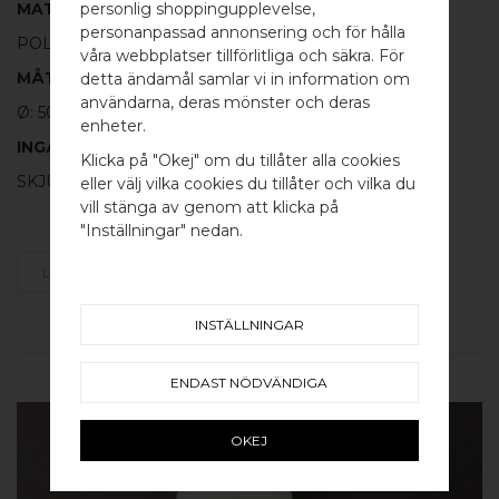
personlig shoppingupplevelse,
MATERIAL
personanpassad annonsering och för hålla
POLERAD MÄSSING
våra webbplatser tillförlitliga och säkra. För
MÅTT
detta ändamål samlar vi in information om
användarna, deras mönster och deras
Ø: 50MM TJ: 10MM (Ø 40MM HÅL)
WELCOME TO
enheter.
INGÅR
BB SWEDEN HARDWARE
Klicka på "Okej" om du tillåter alla cookies
SKJUTDÖRRSBESLAG - 1 ST
eller välj vilka cookies du tillåter och vilka du
Välj land / Choose country
vill stänga av genom att klicka på
"Inställningar" nedan.
LÄGG SOM FAVORIT
INSTÄLLNINGAR
RELATERADE PRODUKTER
ENDAST NÖDVÄNDIGA
OKEJ