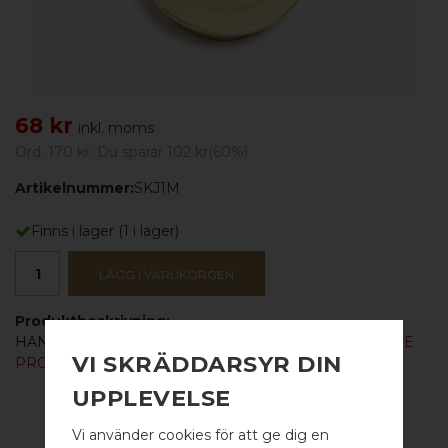
68 kr
inkl. moms
Ord.
170 kr
. Du sparar
102 kr
(
60
%)
Artikelnummer:
SKJ1M
Finns i lager
(
1
i lager)
LÄGG I VARUKORGEN
Produktbeskrivning:
HANDTAG
TILL SKJUTDÖRRAR -
PASSA PÅ UTGÅENDE
VI SKRÄDDARSYR DIN
PRODUKT!
UPPLEVELSE
Vi använder cookies för att ge dig en