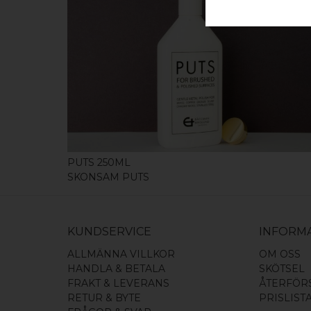
KÖP
PUTS 250ML
SKONSAM PUTS
KUNDSERVICE
INFORM
ALLMÄNNA VILLKOR
OM OSS
HANDLA & BETALA
SKÖTSEL
FRAKT & LEVERANS
ÅTERFÖR
RETUR & BYTE
PRISLIST