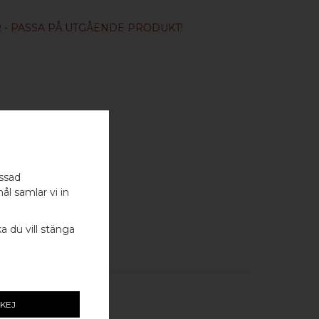
 -
PASSA PÅ UTGÅENDE PRODUKT!
ÅL)
assad
ål samlar vi in
ka du vill stänga
KEJ