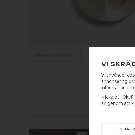
LÄGG SOM FAVORIT
VI SKRÄ
Vi använder coo
annonsering och 
information om 
Klicka på "Okej" 
av genom att kli
INSTÄLL