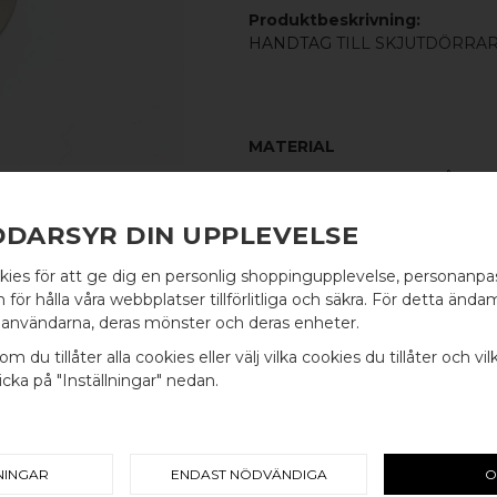
Produktbeskrivning:
HANDTAG
TILL SKJUTDÖRRAR
MATERIAL
BORSTAT ROSTFRITT STÅL
MÅTT
DDARSYR DIN UPPLEVELSE
Ø: 50MM TJ: 10MM (Ø 40MM H
kies för att ge dig en personlig shoppingupplevelse, personanp
INGÅR
WELCOME TO
för hålla våra webbplatser tillförlitliga och säkra. För detta ändam
SKJUTDÖRRSBESLAG - 1 ST
användarna, deras mönster och deras enheter.
BB SWEDEN HARDWARE
om du tillåter alla cookies eller välj vilka cookies du tillåter och vil
cka på "Inställningar" nedan.
Välj land / Choose country
RELATERADE PRODUKTER
NINGAR
ENDAST NÖDVÄNDIGA
O