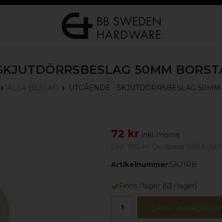
 SKJUTDÖRRSBESLAG 50MM
BORST
UTGÅENDE - SKJUTDÖRRSBESLAG 50M
ALLA BESLAG
72 kr
inkl. moms
Ord.
180 kr
. Du sparar
108 kr
(
60
Artikelnummer:
SKJ1RB
Finns i lager
(
53
i lager)
LÄGG I VARUKORGEN