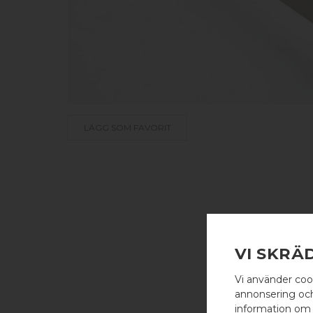
LÄGG SOM FAVORIT
VI SKRÄ
Vi använder coo
annonsering och 
information om 