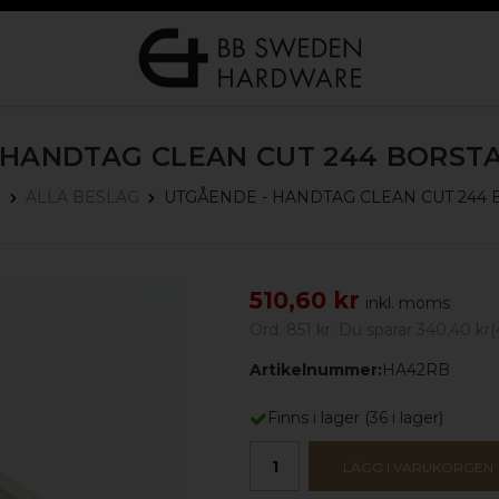
 HANDTAG CLEAN CUT 244
BORSTA
UTGÅENDE - HANDTAG CLEAN CUT 244
P
ALLA BESLAG
510,60 kr
inkl. moms
Ord.
851 kr
. Du sparar
340,40 kr
(
Artikelnummer:
HA42RB
Finns i lager
(
36
i lager)
LÄGG I VARUKORGEN