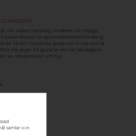
NDE PRODUKT!
ejält och vackert handtag i modernt och snyggt
m passar lika bra i en sparsmakad enkel inredning
dande. Få ett mycket bra grepp och en yta som är
tfritt
inte ärgar. På grund av det här
handtag
ets
ll t.ex. integrerad kyl och frys.
ÅL
assad
ål samlar vi in