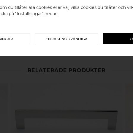
BB SWEDEN HARDWARE
SKRUV FÖR LUCKA: M4 X 25MM 
om du tillåter alla cookies eller välj vilka cookies du tillåter och vil
cka på "Inställningar" nedan.
Välj land / Choose country
100% ÄKTA METALL - Alla våra
koppar, rostfritt stål eller alu
en väldigt lång livslängd och va
NINGAR
ENDAST NÖDVÄNDIGA
O
mer
här
.
RELATERADE PRODUKTER
KÖP