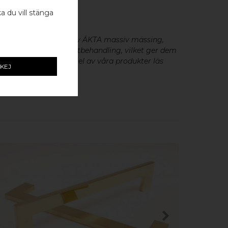
- 2 ST
ka du vill stänga
beslag
är tillverkade av ÄKTA massiv mässing,
minium utan metallisk ytbehandling, vilket ger dem
cker patina. För skötsel av våra produkter läs
KEJ
KÖP