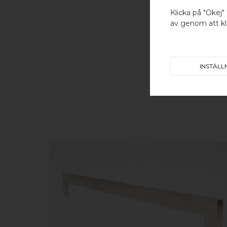
Klicka på "Okej" 
av genom att kli
INSTÄLL
KÖP