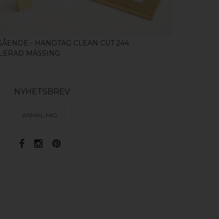
GÅENDE - HANDTAG CLEAN CUT 244
UTGÅENDE 
LERAD MÄSSING
BORSTAD 
NYHETSBREV
ANMÄL MIG