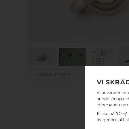
LÄGG SOM FAVORIT
VI SKRÄ
Vi använder coo
annonsering och 
information om 
Klicka på "Okej" 
av genom att kli