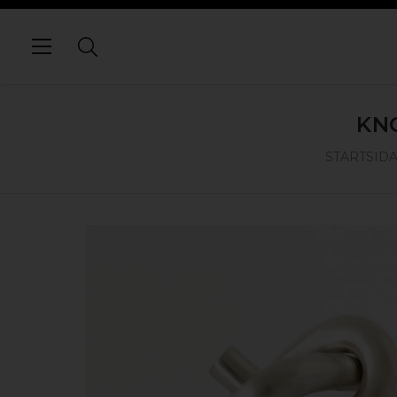
KN
STARTSID