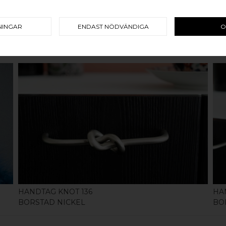
NINGAR
ENDAST NÖDVÄNDIGA
O
RELATERADE PRODUKTER
KÖP
HANDTAG KNOT 136
HA
BORSTAD NICKEL
BO