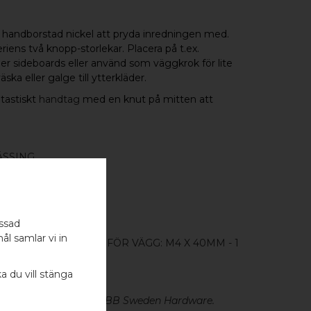
handborstad nickel att pryda inredningen med.
eriens två knopp-storlekar. Placera på t.ex.
er sideboards eller använd som väggkrok för lite
ska eller galge till ytterkläder.
tastiskt
handtag
med en knut på mitten att
ÄSSING
assad
ål samlar vi in
- 1 ST / SKRUVSTIFT FÖR VÄGG: M4 X 40MM - 1
ka du vill stänga
läs mer
här
. Design av BB Sweden Hardware.