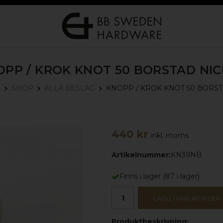
OPP / KROK KNOT 50
BORSTAD NIC
KNOPP / KROK KNOT 50
BORST
A
SHOP
ALLA BESLAG
440 kr
inkl. moms
Artikelnummer:
KN39NB
Finns i lager
(
87
i lager)
LÄGG I VARUKORGEN
Produktbeskrivning: