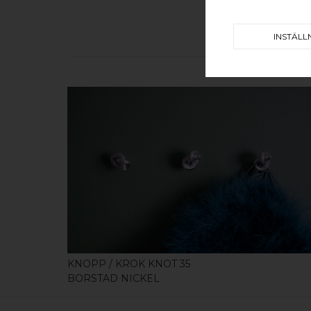
INSTÄLL
KÖP
KNOPP / KROK KNOT 35
BORSTAD NICKEL