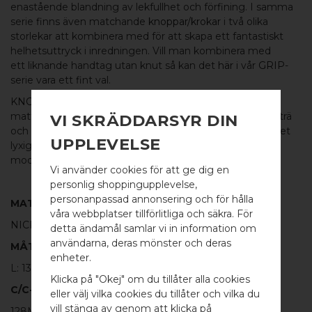
enastående blandning av lekfullhet och förfining. I samma
serie finns även matchande
knoppar/krokar
i två olika
storlekar att kombinera med för att skapa ett fantastiskt
helhetsuttryck i inredningen. Vill man kombinera med
ett
liknande handtag utan knut så kan det
här
i vår
GRIP
-
serie vara ett fint val.
KNOT
i borstat nickel med levande form och mjukt
mattborstad yta är mycket fint mot till exempel mörkt trä
VI SKRÄDDARSYR DIN
och ett utmärkt val till allt från garderober och byråer i det
UPPLEVELSE
lyxiga sovrummet som för att förvandla en möbel till en
modern statement piece för salongen.
Vi använder cookies för att ge dig en
personlig shoppingupplevelse,
personanpassad annonsering och för hålla
MATERIAL
våra webbplatser tillförlitliga och säkra. För
NICKEL PÅ 100% MÄSSING
detta ändamål samlar vi in information om
användarna, deras mönster och deras
MÅTT
WELCOME TO
enheter.
L: 136MM H: 45MM TJ: 8MM
BB SWEDEN HARDWARE
Klicka på "Okej" om du tillåter alla cookies
C/C-MÅTT
eller välj vilka cookies du tillåter och vilka du
Välj land / Choose country
vill stänga av genom att klicka på
128MM