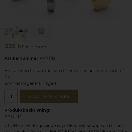
325 kr
inkl. moms
Artikelnummer:
KN7RB
Beställer du fler än vad som finns i lager, är leveranstiden 4-
6 v.
Finns i lager
(
46
i lager)
LÄGG I VARUKORGEN
Produktbeskrivning:
KNOPP
GLOBE är en förtjusande myntliknande knopp som finns i
tre storlekar. Som alla
BB SWEDEN HARDWARE
-produkter