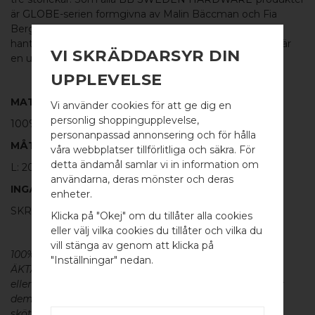
är
GLOBE
-serien formgivna av Malin Bäccman och Fia
Berglund och tillverkade av äkta solid metall av skickliga
hantverkare och håller därmed högsta kvalitet. GLOBE är
VI SKRÄDDARSYR DIN
en underbar knopp t.ex. till lådor och luckor på möbler.
UPPLEVELSE
MATERIAL
Vi använder cookies för att ge dig en
personlig shoppingupplevelse,
100% BORSTAT ROSTFRITT STÅL
personanpassad annonsering och för hålla
MÅTT
våra webbplatser tillförlitliga och säkra. För
detta ändamål samlar vi in information om
L: 20MM H: 19MM TJ: 6MM
användarna, deras mönster och deras
WELCOME TO
INGÅR
enheter.
BB SWEDEN HARDWARE
SKRUV FÖR LUCKA: M4 X 25MM - 1 ST
Klicka på "Okej" om du tillåter alla cookies
eller välj vilka cookies du tillåter och vilka du
Välj land / Choose country
vill stänga av genom att klicka på
100% ÄKTA METALL - Alla våra beslag är tillverkade av
"Inställningar" nedan.
ÄKTA massiv mässing, koppar, rostfritt stål
eller aluminium utan metallisk ytbehandling, vilket ger
dem en väldigt lång livslängd och vacker patina. För
skötsel av våra produkter läs mer
här
.