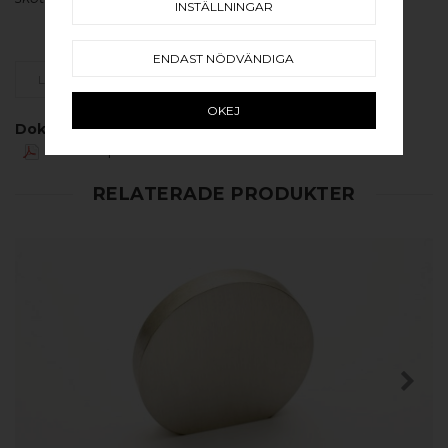
INSTÄLLNINGAR
ENDAST NÖDVÄNDIGA
LÄGG SOM FAVORIT
OKEJ
Dokument:
GLOBE produktblad
RELATERADE PRODUKTER
KÖP