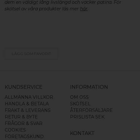
dem en väldigt lång livslängd och vacker patina. För
skötsel av våra produkter läs mer
här
.
LÄGG SOM FAVORIT
KUNDSERVICE
INFORMATION
ALLMÄNNA VILLKOR
OM OSS
HANDLA & BETALA
SKÖTSEL
FRAKT & LEVERANS
ÅTERFÖRSÄLJARE
RETUR & BYTE
PRISLISTA SEK
FRÅGOR & SVAR
COOKIES
KONTAKT
FÖRETAGSKUND