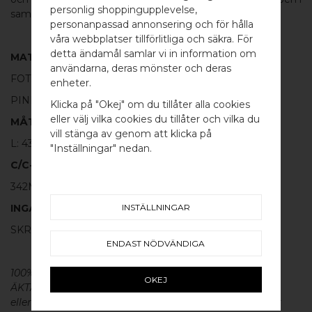
personlig shoppingupplevelse,
samma serie.
personanpassad annonsering och för hålla
våra webbplatser tillförlitliga och säkra. För
detta ändamål samlar vi in information om
MATERIAL
användarna, deras mönster och deras
WELCOME TO
FOT:
100% POLERAD MÄSSING
enheter.
BB SWEDEN HARDWARE
PINNE:
100% POLERAT ROSTFRITT STÅL
Klicka på "Okej" om du tillåter alla cookies
eller välj vilka cookies du tillåter och vilka du
MÅTT
Välj land / Choose country
vill stänga av genom att klicka på
L: 432MM H: 30MM TJ: 8MM
"Inställningar" nedan.
C/C-MÅTT
342MM
INSTÄLLNINGAR
INGÅR
SKRUV FÖR LUCKA: M4 X 25MM - 2 ST
ENDAST NÖDVÄNDIGA
100% ÄKTA METALL - Alla våra beslag är tillverkade av
OKEJ
ÄKTA massiv mässing, koppar, rostfritt stål
eller aluminium utan metallisk ytbehandling, vilket ger