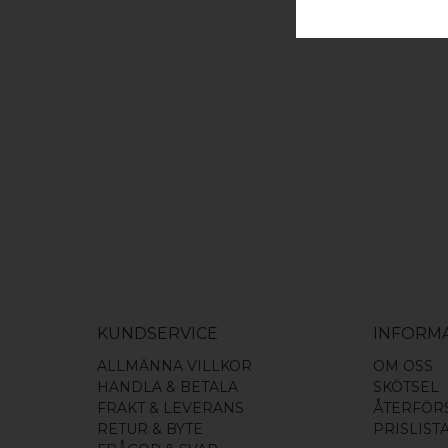
KUNDSERVICE
INFORM
ALLMÄNNA VILLKOR
OM OSS
HANDLA & BETALA
SKÖTSEL
FRAKT & LEVERANS
ÅTERFÖR
RETUR & BYTE
PRISLIST