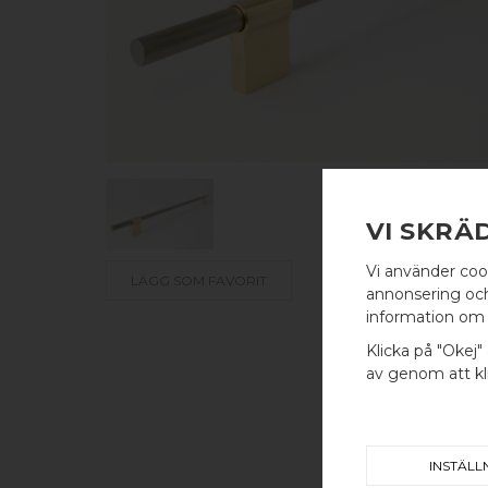
VI SKRÄ
Vi använder coo
LÄGG SOM FAVORIT
annonsering och 
information om 
Klicka på "Okej" 
av genom att kli
INSTÄLL