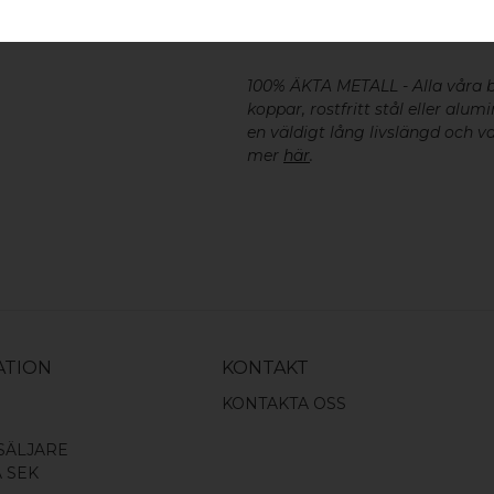
SKRUV FÖR LUCKA: M4 X 25MM 
100% ÄKTA METALL - Alla våra b
koppar, rostfritt stål eller alu
en väldigt lång livslängd och va
mer
här
.
ATION
KONTAKT
KONTAKTA OSS
SÄLJARE
A SEK