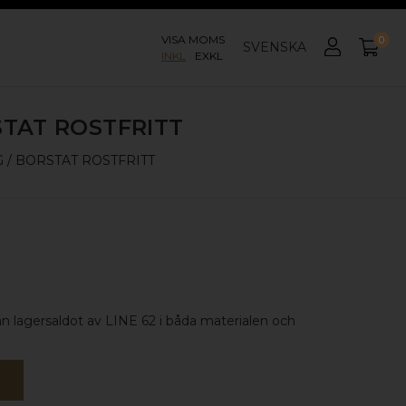
VISA MOMS
0
SVENSKA
INKL
EXKL
STAT ROSTFRITT
/ BORSTAT ROSTFRITT
ån lagersaldot av LINE 62 i båda materialen och