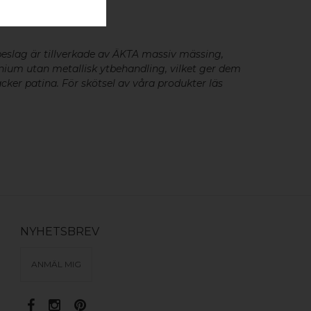
- 2 ST
eslag är tillverkade av ÄKTA massiv mässing,
minium utan metallisk ytbehandling, vilket ger dem
cker patina. För skötsel av våra produkter läs
NYHETSBREV
ANMÄL MIG