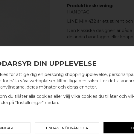
Produktbeskrivning:
HANDTAG
LINE MIX 432 är ett stilrent oc
Den klassiska designen är både
de andra handtagen eller knopp
MATERIAL
DDARSYR DIN UPPLEVELSE
FOT:
100% POLERAD MÄSSIN
PINNE:
100% BORSTAT ROSTFR
kies för att ge dig en personlig shoppingupplevelse, personanp
WELCOME TO
för hålla våra webbplatser tillförlitliga och säkra. För detta ändam
användarna, deras mönster och deras enheter.
BB SWEDEN HARDWARE
MÅTT
om du tillåter alla cookies eller välj vilka cookies du tillåter och vil
L: 432MM H: 30MM TJ: 8MM
cka på "Inställningar" nedan.
Välj land / Choose country
C/C-MÅTT
342MM
NINGAR
ENDAST NÖDVÄNDIGA
O
INGÅR