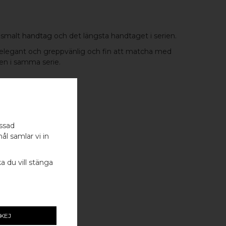
h smalt
handtag
och det längsta handtaget i serien.
 elegant och greppvänlig och fin att matcha med
en i samma serie.
G
ITT STÅL
assad
ål samlar vi in
ka du vill stänga
KEJ