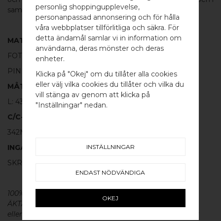
personlig shoppingupplevelse,
samma serie.
personanpassad annonsering och för hålla
våra webbplatser tillförlitliga och säkra. För
detta ändamål samlar vi in information om
MATERIAL
användarna, deras mönster och deras
WELCOME TO
FOT:
100% BORSTAD MÄSSING
enheter.
BB SWEDEN HARDWARE
PINNE:
100% SVART ALUMINIUM
Klicka på "Okej" om du tillåter alla cookies
eller välj vilka cookies du tillåter och vilka du
MÅTT
Välj land / Choose country
vill stänga av genom att klicka på
L: 432MM H: 30MM TJ: 8MM
"Inställningar" nedan.
C/C-MÅTT
342MM
INSTÄLLNINGAR
INGÅR
SKRUV FÖR LUCKA: M4 X 25MM - 2 ST
ENDAST NÖDVÄNDIGA
100% ÄKTA METALL - Alla våra beslag är tillverkade av
OKEJ
ÄKTA massiv mässing, koppar, rostfritt stål
eller aluminium utan metallisk ytbehandling, vilket ger