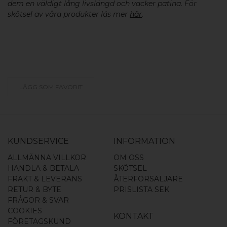
dem en väldigt lång livslängd och vacker patina. För
skötsel av våra produkter läs mer
här
.
LÄGG SOM FAVORIT
KUNDSERVICE
INFORMATION
ALLMÄNNA VILLKOR
OM OSS
HANDLA & BETALA
SKÖTSEL
FRAKT & LEVERANS
ÅTERFÖRSÄLJARE
RETUR & BYTE
PRISLISTA SEK
FRÅGOR & SVAR
COOKIES
KONTAKT
FÖRETAGSKUND