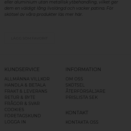
eller aluminium utan metallisk ytbehandling, vilket ger
dem en väldigt lång livslängd och vacker patina. För
skötsel av våra produkter läs mer
här
.
LÄGG SOM FAVORIT
KUNDSERVICE
INFORMATION
ALLMÄNNA VILLKOR
OM OSS
HANDLA & BETALA
SKÖTSEL
FRAKT & LEVERANS
ÅTERFÖRSÄLJARE
RETUR & BYTE
PRISLISTA SEK
FRÅGOR & SVAR
COOKIES
KONTAKT
FÖRETAGSKUND
LOGGA IN
KONTAKTA OSS