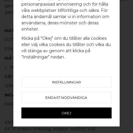
personanpassad annonsering och för hålla
samma serie. Passar utmärkt som kökshandtag eller till
våra webbplatser tillförlitliga och säkra. För
garderoben.
detta ändamål samlar vi in information om
användarna, deras mönster och deras
WELCOME TO
enheter.
MATERIAL
BB SWEDEN HARDWARE
Klicka på "Okej" om du tillåter alla cookies
FOT:
100% BORSTAT ROSTFRITT STÅL
eller välj vilka cookies du tillåter och vilka du
PINNE:
100% SVART ALUMINIUM
Välj land / Choose country
vill stänga av genom att klicka på
"Inställningar" nedan.
MÅTT
L: 198MM H: 30MM TJ: 8MM
C/C-MÅTT
INSTÄLLNINGAR
128MM
INGÅR
ENDAST NÖDVÄNDIGA
SKRUV FÖR LUCKA: M4 X 25MM - 2ST
OKEJ
100% ÄKTA METALL - Alla våra beslag är tillverkade av
ÄKTA massiv mässing, koppar, rostfritt stål