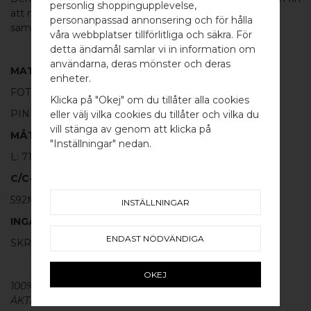
personlig shoppingupplevelse,
att matcha med de andra handtagen eller
knoppen
i
personanpassad annonsering och för hålla
samma serie.
våra webbplatser tillförlitliga och säkra. För
detta ändamål samlar vi in information om
användarna, deras mönster och deras
MATERIAL
WELCOME TO
enheter.
FOT:
100% SVART ALUMINIUM
BB SWEDEN HARDWARE
Klicka på "Okej" om du tillåter alla cookies
PINNE:
100% POLERAT ROSTFRITT STÅL
eller välj vilka cookies du tillåter och vilka du
Välj land / Choose country
vill stänga av genom att klicka på
MÅTT
"Inställningar" nedan.
L: 712MM H: 40MM TJ: 12MM
C/C-MÅTT
592MM
INSTÄLLNINGAR
INGÅR
ENDAST NÖDVÄNDIGA
SKRUV FÖR LUCKA: M4 X 25MM - 2 ST
OKEJ
100% ÄKTA METALL - Alla våra
beslag
är tillverkade av
ÄKTA massiv mässing, koppar, rostfritt stål