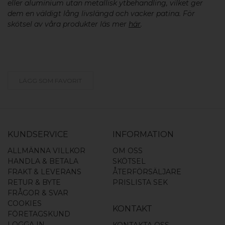
eller aluminium utan metallisk ytbehandling, vilket ger
dem en väldigt lång livslängd och vacker patina. För
skötsel av våra produkter läs mer
här
.
LÄGG SOM FAVORIT
KUNDSERVICE
INFORMATION
ALLMÄNNA VILLKOR
OM OSS
HANDLA & BETALA
SKÖTSEL
FRAKT & LEVERANS
ÅTERFÖRSÄLJARE
RETUR & BYTE
PRISLISTA SEK
FRÅGOR & SVAR
COOKIES
KONTAKT
FÖRETAGSKUND
LOGGA IN