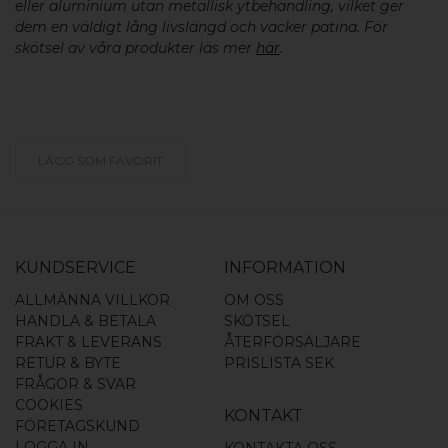
eller aluminium utan metallisk ytbehandling, vilket ger
dem en väldigt lång livslängd och vacker patina. För
skötsel av våra produkter läs mer
här
.
LÄGG SOM FAVORIT
KUNDSERVICE
INFORMATION
ALLMÄNNA VILLKOR
OM OSS
HANDLA & BETALA
SKÖTSEL
FRAKT & LEVERANS
ÅTERFÖRSÄLJARE
RETUR & BYTE
PRISLISTA SEK
FRÅGOR & SVAR
COOKIES
KONTAKT
FÖRETAGSKUND
LOGGA IN