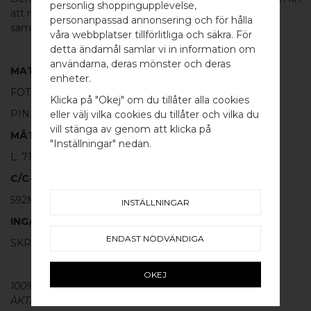
personlig shoppingupplevelse,
att matcha med de andra handtagen eller
knoppen
i
personanpassad annonsering och för hålla
samma serie.
våra webbplatser tillförlitliga och säkra. För
detta ändamål samlar vi in information om
användarna, deras mönster och deras
MATERIAL
WELCOME TO
enheter.
FOT:
100% BORSTAT ROSTFRITT STÅL
BB SWEDEN HARDWARE
Klicka på "Okej" om du tillåter alla cookies
PINNE:
100% POLERAD MÄSSING
eller välj vilka cookies du tillåter och vilka du
Välj land / Choose country
vill stänga av genom att klicka på
MÅTT
"Inställningar" nedan.
L: 712MM H: 40MM TJ: 12MM
C/C-MÅTT
592MM
INSTÄLLNINGAR
INGÅR
ENDAST NÖDVÄNDIGA
SKRUV FÖR LUCKA: M4 X 25MM - 2 ST
OKEJ
100% ÄKTA METALL - Alla våra
beslag
är tillverkade av
ÄKTA massiv mässing, koppar, rostfritt stål