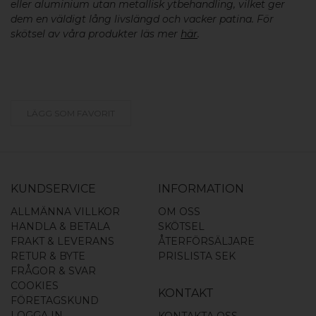
eller aluminium utan metallisk ytbehandling, vilket ger
dem en väldigt lång livslängd och vacker patina. För
skötsel av våra produkter läs mer
här
.
LÄGG SOM FAVORIT
KUNDSERVICE
INFORMATION
ALLMÄNNA VILLKOR
OM OSS
HANDLA & BETALA
SKÖTSEL
FRAKT & LEVERANS
ÅTERFÖRSÄLJARE
RETUR & BYTE
PRISLISTA SEK
FRÅGOR & SVAR
COOKIES
KONTAKT
FÖRETAGSKUND
LOGGA IN