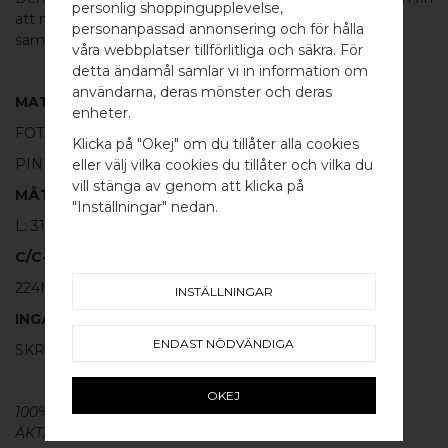
personlig shoppingupplevelse,
att matcha med de andra handtagen eller
knoppen
i
personanpassad annonsering och för hålla
samma serie.
våra webbplatser tillförlitliga och säkra. För
detta ändamål samlar vi in information om
användarna, deras mönster och deras
MATERIAL
WELCOME TO
enheter.
FOT:
100% POLERAD MÄSSING
BB SWEDEN HARDWARE
Klicka på "Okej" om du tillåter alla cookies
PINNE:
100% BORSTAT ROSTFRITT STÅL
eller välj vilka cookies du tillåter och vilka du
Välj land / Choose country
vill stänga av genom att klicka på
MÅTT
"Inställningar" nedan.
L: 314MM H: 40MM TJ: 12MM
C/C-MÅTT
224MM
INSTÄLLNINGAR
INGÅR
ENDAST NÖDVÄNDIGA
SKRUV FÖR LUCKA: M4 X 25MM - 2 ST
OKEJ
100% ÄKTA METALL - Alla våra
beslag
är tillverkade av
ÄKTA massiv mässing, koppar, rostfritt stål