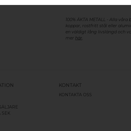
SKRUV FÖR LUCKA: M4 X 25MM 
100% ÄKTA METALL - Alla våra
koppar, rostfritt stål eller alu
en väldigt lång livslängd och va
mer
här
.
ATION
KONTAKT
KONTAKTA OSS
SÄLJARE
A SEK