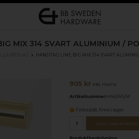
IG MIX 314
SVART ALUMINIUM / P
HANDTAG LINE BIG MIX 314
SVART ALUMINI
LLA BESLAG
905 kr
inkl. moms
Artikelnummer:
HA63AS/M
Förbeställ, finns i lager
LÄGG I VARUKORGEN
Produktbeskrivning: