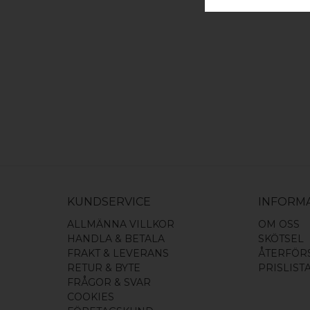
KUNDSERVICE
INFORM
ALLMÄNNA VILLKOR
OM OSS
HANDLA & BETALA
SKÖTSEL
FRAKT & LEVERANS
ÅTERFÖR
RETUR & BYTE
PRISLIST
FRÅGOR & SVAR
COOKIES