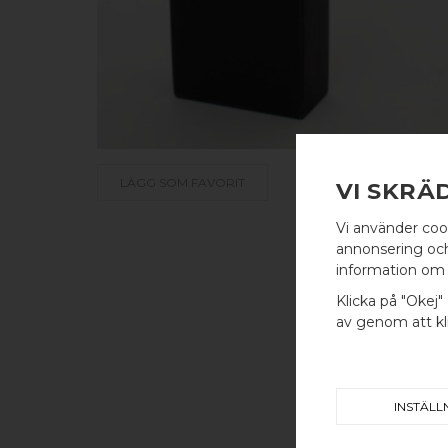
LÄGG SOM FAVORIT
VI SKRÄ
Vi använder coo
annonsering och 
information om 
Klicka på "Okej" 
av genom att kli
INSTÄLL