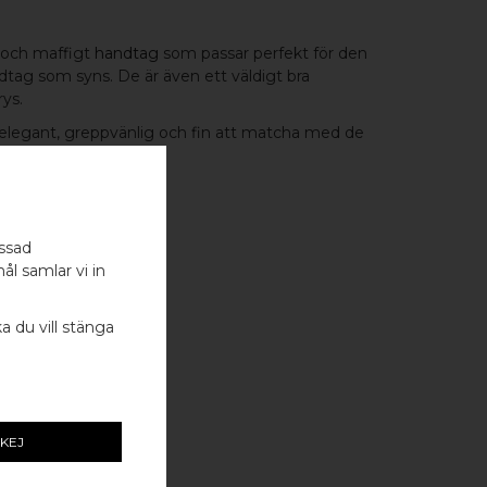
 och maffigt
handtag
som passar perfekt för den
ndtag som syns. De är även ett väldigt bra
rys.
 elegant, greppvänlig och fin att matcha med de
i samma serie.
assad
ål samlar vi in
ING
ka du vill stänga
KEJ