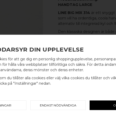
HANDTAG LARGE
LINE BIG MIX 314
är ett snyggt
som vill ha ordentliga, coola ha
alternativ till integrerad kyl och f
Den klassiska designen är både
andra handtagen eller
knoppen
DDARSYR DIN UPPLEVELSE
MATERIAL
kies för att ge dig en personlig shoppingupplevelse, personanp
FOT:
100% SVART ALUMINIUM
WELCOME TO
för hålla våra webbplatser tillförlitliga och säkra. För detta ändam
PINNE:
100% POLERAD MÄSS
användarna, deras mönster och deras enheter.
BB SWEDEN HARDWARE
MÅTT
om du tillåter alla cookies eller välj vilka cookies du tillåter och vil
cka på "Inställningar" nedan.
Välj land / Choose country
L: 314MM H: 40MM TJ: 12MM
C/C-MÅTT
224MM
NINGAR
ENDAST NÖDVÄNDIGA
O
INGÅR