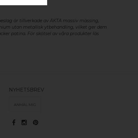
- 2 ST
beslag
är tillverkade av ÄKTA massiv mässing,
minium utan metallisk ytbehandling, vilket ger dem
cker patina. För skötsel av våra produkter läs
NYHETSBREV
ANMÄL MIG