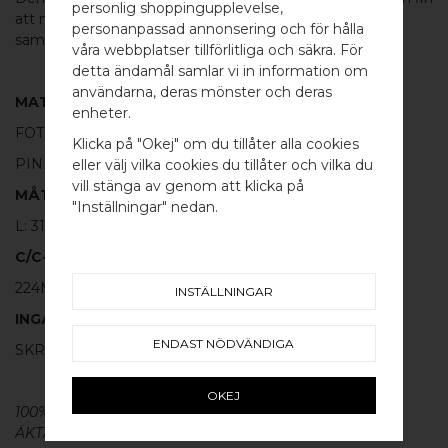
personlig shoppingupplevelse,
att matcha med de andra handtagen eller
knoppen
i
personanpassad annonsering och för hålla
samma serie.
våra webbplatser tillförlitliga och säkra. För
detta ändamål samlar vi in information om
användarna, deras mönster och deras
MATERIAL
WELCOME TO
enheter.
FOT:
100% POLERAT ROSTFRITT STÅL
BB SWEDEN HARDWARE
Klicka på "Okej" om du tillåter alla cookies
PINNE:
100% SVART ALUMINIUM
eller välj vilka cookies du tillåter och vilka du
Välj land / Choose country
vill stänga av genom att klicka på
MÅTT
"Inställningar" nedan.
L: 314MM H: 40MM TJ: 12MM
C/C-MÅTT
224MM
INSTÄLLNINGAR
INGÅR
ENDAST NÖDVÄNDIGA
SKRUV FÖR LUCKA: M4 X 25MM - 2 ST
OKEJ
100% ÄKTA METALL - Alla våra
beslag
är tillverkade av
ÄKTA massiv mässing, koppar, rostfritt stål