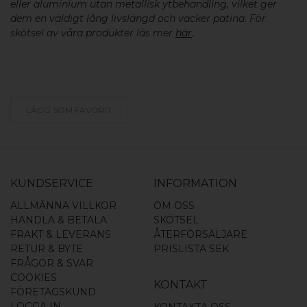
eller aluminium utan metallisk ytbehandling, vilket ger
dem en väldigt lång livslängd och vacker patina. För
skötsel av våra produkter läs mer
här
.
LÄGG SOM FAVORIT
KUNDSERVICE
INFORMATION
ALLMÄNNA VILLKOR
OM OSS
HANDLA & BETALA
SKÖTSEL
FRAKT & LEVERANS
ÅTERFÖRSÄLJARE
RETUR & BYTE
PRISLISTA SEK
FRÅGOR & SVAR
COOKIES
KONTAKT
FÖRETAGSKUND
LOGGA IN