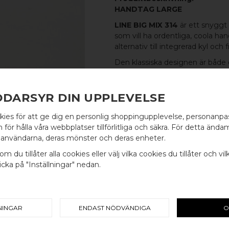
HANDTAG LARGE
LINE BIG MIX 314
är ett snyggt
som vill ha ordentliga, coola ha
alternativ till integrerad kyl och f
Den klassiska designen är både
andra handtagen eller
knoppen
DDARSYR DIN UPPLEVELSE
MATERIAL
kies för att ge dig en personlig shoppingupplevelse, personanp
FOT:
100% POLERAD MÄSSIN
WELCOME TO
för hålla våra webbplatser tillförlitliga och säkra. För detta ändam
PINNE:
100% POLERAT ROSTF
användarna, deras mönster och deras enheter.
BB SWEDEN HARDWARE
MÅTT
om du tillåter alla cookies eller välj vilka cookies du tillåter och vil
cka på "Inställningar" nedan.
Välj land / Choose country
L: 314MM H: 40MM TJ: 12MM
C/C-MÅTT
224MM
NINGAR
ENDAST NÖDVÄNDIGA
O
INGÅR