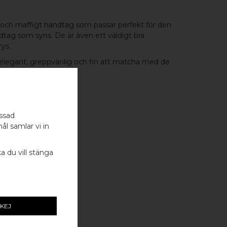
 och maffigt
handtag
som passar perfekt för den
ndtag som syns. De är även ett väldigt bra
rys.
 elegant, greppvänlig och fin att matcha med de
i samma serie.
assad
G
ål samlar vi in
RITT STÅL
ka du vill stänga
KEJ