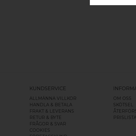
KUNDSERVICE
INFORM
ALLMÄNNA VILLKOR
OM OSS
HANDLA & BETALA
SKÖTSEL
FRAKT & LEVERANS
ÅTERFÖR
RETUR & BYTE
PRISLIST
FRÅGOR & SVAR
COOKIES