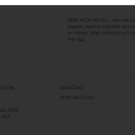
SKRUV FÖR LUCKA: M4 X 25MM 
100% ÄKTA METALL - Alla våra
koppar, rostfritt stål eller alu
en väldigt lång livslängd och va
mer
här
.
ATION
KONTAKT
KONTAKTA OSS
SÄLJARE
A SEK