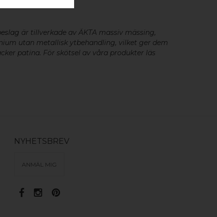
- 2 ST
beslag
är tillverkade av ÄKTA massiv mässing,
minium utan metallisk ytbehandling, vilket ger dem
cker patina. För skötsel av våra produkter läs
NYHETSBREV
ANMÄL MIG