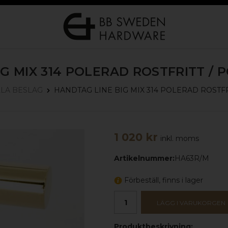
G MIX 314
POLERAD ROSTFRITT / 
HANDTAG LINE BIG MIX 314
POLERAD ROSTFR
LLA BESLAG
1 020 kr
inkl. moms
Artikelnummer:
HA63R/M
Förbeställ, finns i lager
LÄGG I VARUKORGEN
Produktbeskrivning: