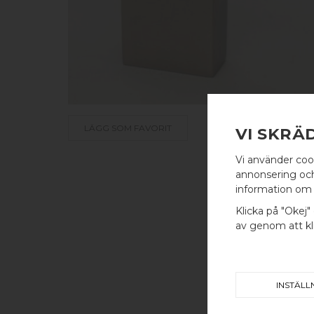
LÄGG SOM FAVORIT
VI SKRÄ
Vi använder coo
annonsering och 
information om 
Klicka på "Okej" 
av genom att kli
INSTÄLL