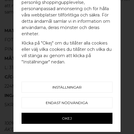
personlig shoppingupplevelse,
att matcha med de andra handtagen eller
knoppen
i
personanpassad annonsering och för hålla
samma serie.
våra webbplatser tillförlitliga och säkra. För
detta ändamål samlar vi in information om
användarna, deras mönster och deras
MATERIAL
WELCOME TO
enheter.
FOT:
100% POLERAD MÄSSING
BB SWEDEN HARDWARE
Klicka på "Okej" om du tillåter alla cookies
PINNE:
100% SVART ALUMINIUM
eller välj vilka cookies du tillåter och vilka du
Välj land / Choose country
vill stänga av genom att klicka på
MÅTT
"Inställningar" nedan.
L: 314MM H: 40MM TJ: 12MM
C/C-MÅTT
224MM
INSTÄLLNINGAR
INGÅR
ENDAST NÖDVÄNDIGA
SKRUV FÖR LUCKA: M4 X 25MM - 2 ST
OKEJ
100% ÄKTA METALL - Alla våra
beslag
är tillverkade av
ÄKTA massiv mässing, koppar, rostfritt stål