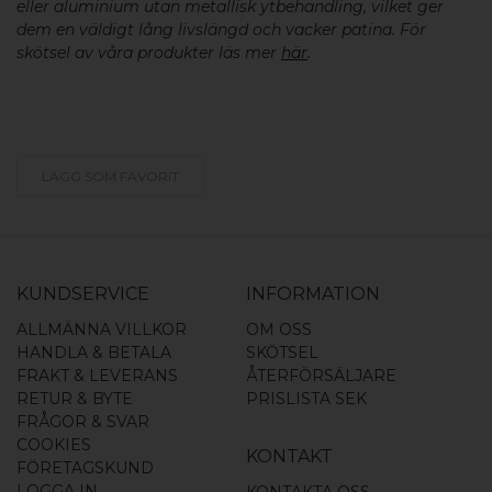
eller aluminium utan metallisk ytbehandling, vilket ger
dem en väldigt lång livslängd och vacker patina. För
skötsel av våra produkter läs mer
här
.
LÄGG SOM FAVORIT
KUNDSERVICE
INFORMATION
ALLMÄNNA VILLKOR
OM OSS
HANDLA & BETALA
SKÖTSEL
FRAKT & LEVERANS
ÅTERFÖRSÄLJARE
RETUR & BYTE
PRISLISTA SEK
FRÅGOR & SVAR
COOKIES
KONTAKT
FÖRETAGSKUND
LOGGA IN