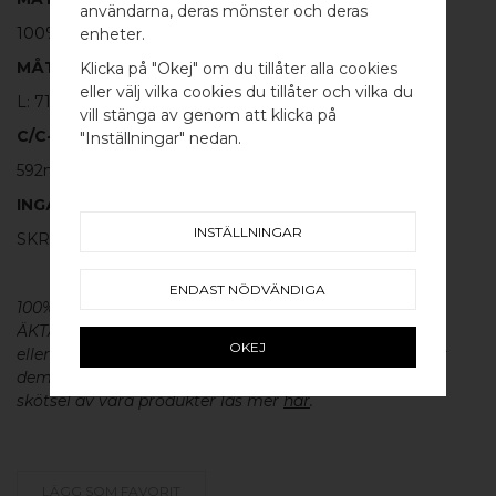
användarna, deras mönster och deras
WELCOME TO
100% POLERAD MÄSSING
enheter.
BB SWEDEN HARDWARE
MÅTT
Klicka på "Okej" om du tillåter alla cookies
eller välj vilka cookies du tillåter och vilka du
L: 712MM H: 40MM TJ: 12MM
Välj land / Choose country
vill stänga av genom att klicka på
C/C-MÅTT
"Inställningar" nedan.
592mm
INGÅR
INSTÄLLNINGAR
SKRUV FÖR LUCKA: M4 X 25MM - 2 ST
ENDAST NÖDVÄNDIGA
100% ÄKTA METALL - Alla våra beslag är tillverkade av
ÄKTA massiv mässing, koppar, rostfritt stål
OKEJ
eller aluminium utan metallisk ytbehandling, vilket ger
dem en väldigt lång livslängd och vacker patina. För
skötsel av våra produkter läs mer
här
.
LÄGG SOM FAVORIT