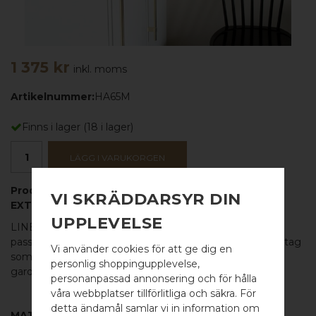
1 375 kr
inkl. moms
Artikelnummer:
HA65M
Finns i lager
(
18
i lager)
LÄGG I VARUKORGEN
Produktbeskrivning:
VI SKRÄDDARSYR DIN
EXTRA LÅNGT OCH KRAFTIGT HANDTAG
UPPLEVELSE
LINE BIG 712 är ett snyggt och maffigt
handtag
som
passar perfekt för den som vill ha ordentliga, coola handtag
Vi använder cookies för att ge dig en
som syns. Ett långt fint hantag som passar på en
personlig shoppingupplevelse,
garderobsdörr eller integrerad kyl och frys.
personanpassad annonsering och för hålla
våra webbplatser tillförlitliga och säkra. För
detta ändamål samlar vi in information om
MATERIAL