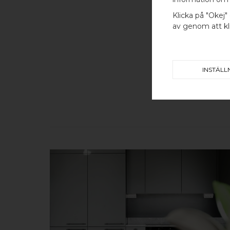
Klicka på "Okej" 
av genom att kli
INSTÄLL
KÖP