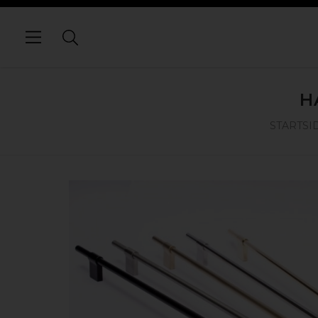
H
STARTSI