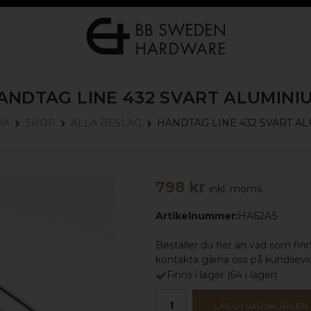
ANDTAG LINE 432
SVART ALUMINI
HANDTAG LINE 432
SVART A
DA
SHOP
ALLA BESLAG
798 kr
inkl. moms
Artikelnummer:
HA62AS
Beställer du fler än vad som finns
kontakta gärna oss på kundse
Finns i lager
(
64
i lager)
LÄGG I VARUKORGEN