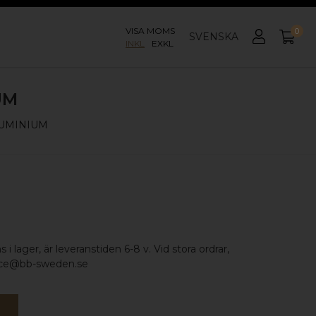
VISA MOMS
0
SVENSKA
INKL
EXKL
UM
LUMINIUM
 i lager, är leveranstiden 6-8 v. Vid stora ordrar,
vice@bb-sweden.se