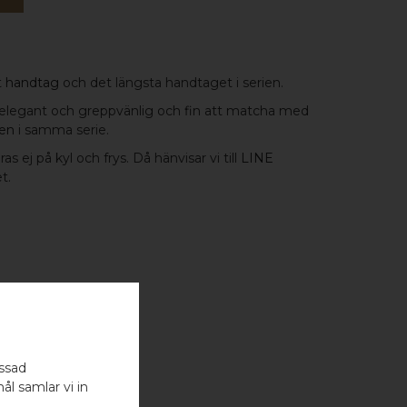
t
handtag
och det längsta handtaget i serien.
 elegant och greppvänlig och fin att matcha med
pen
i samma serie.
 ej på kyl och frys. Då hänvisar vi till
LINE
et.
assad
ål samlar vi in