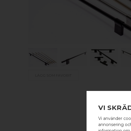
LÄGG SOM FAVORIT
VI SKRÄ
Vi använder coo
annonsering och 
information om 