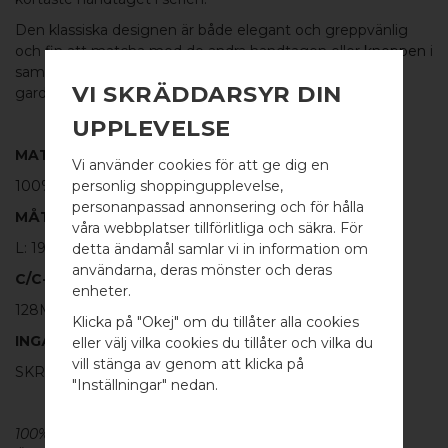
Den klassiska designen är både elegant och greppvänlig
och fin att matcha med de andra handtagen eller
knoppen
i
samma serie. Passar utmärkt som kökshandtag eller till
VI SKRÄDDARSYR DIN
garderoben.
UPPLEVELSE
MATERIAL
Vi använder cookies för att ge dig en
personlig shoppingupplevelse,
100% BORSTAT ROSTFRITT STÅL
personanpassad annonsering och för hålla
MÅTT
våra webbplatser tillförlitliga och säkra. För
L: 198MM H: 30MM TJ: 8MM
detta ändamål samlar vi in information om
användarna, deras mönster och deras
C/C-MÅTT
WELCOME TO
enheter.
128MM
BB SWEDEN HARDWARE
Klicka på "Okej" om du tillåter alla cookies
INGÅR
eller välj vilka cookies du tillåter och vilka du
Välj land / Choose country
vill stänga av genom att klicka på
SKRUV FÖR LUCKA: M4 X 25MM - 2ST
"Inställningar" nedan.
100% ÄKTA METALL - Alla våra
beslag
är tillverkade av