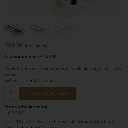
755 kr
inkl. moms
Artikelnummer:
HA60RB
If you order more than what is in stock, delivery time is 4-6
weeks.
Finns i lager
(
41
i lager)
LÄGG I VARUKORGEN
Produktbeskrivning:
HANDTAG
Line 198 är ett stilrent och smalt
skåpshandtag
och det
kortaste handtaget i serien.