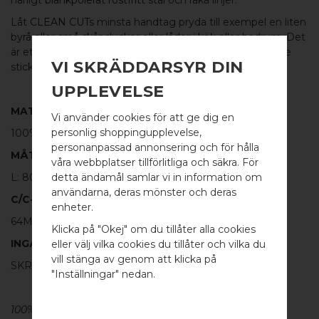
Låt
CLEAN CUT
s minsta handtag pryda till exempel en liten
byrå eller små skåpsluckor eller lådor i kök eller badrum. Det
är ett greppvänligt
handtag
trots sin storlek och det inte
VI SKRÄDDARSYR DIN
sticker ut alls mycket.
UPPLEVELSE
MATERIAL
Vi använder cookies för att ge dig en
personlig shoppingupplevelse,
100%
POLERAT ROSTFRITT STÅL
personanpassad annonsering och för hålla
MÅTT
våra webbplatser tillförlitliga och säkra. För
L: 80MM H: 20MM TJ: 6MM
detta ändamål samlar vi in information om
användarna, deras mönster och deras
C/C-MÅTT
WELCOME TO
enheter.
64MM
BB SWEDEN HARDWARE
Klicka på "Okej" om du tillåter alla cookies
INGÅR
eller välj vilka cookies du tillåter och vilka du
Välj land / Choose country
vill stänga av genom att klicka på
SKRUV FÖR LUCKA: M4 X 25MM - 2 ST
"Inställningar" nedan.
100% ÄKTA METALL - Alla våra
beslag
är tillverkade av