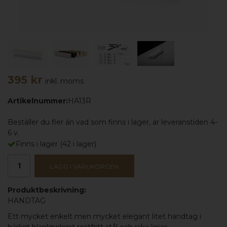
395 kr
inkl. moms
Artikelnummer:
HA13R
Beställer du fler än vad som finns i lager, är leveranstiden 4-
6 v.
Finns i lager
(
42
i lager)
LÄGG I VARUKORGEN
Produktbeskrivning:
HANDTAG
Ett mycket enkelt men mycket elegant litet handtag i
härligt
blankpolerat rostfritt stål
och raka linjer.