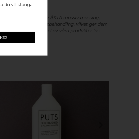
ka du vill stänga
beslag
är tillverkade av ÄKTA massiv mässing,
minium utan metallisk ytbehandling, vilket ger dem
cker patina. För skötsel av våra produkter läs
KEJ
KÖP