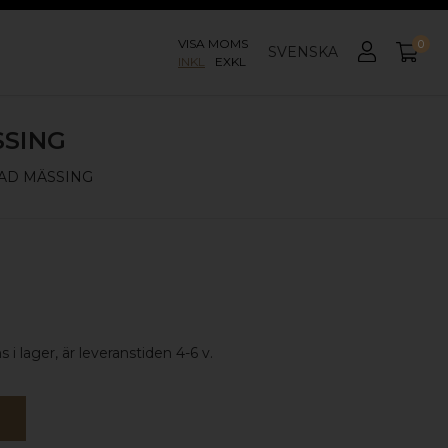
VISA MOMS
0
SVENSKA
INKL
EXKL
SING
AD MÄSSING
 i lager, är leveranstiden 4-6 v.