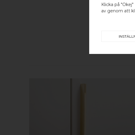
Klicka på "Okej" 
av genom att kli
INSTÄLL
KÖP