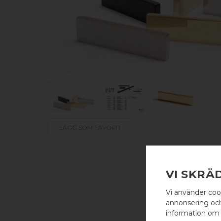
LÄGG SOM FAVORIT
VI SKRÄ
Vi använder coo
annonsering och 
information om 