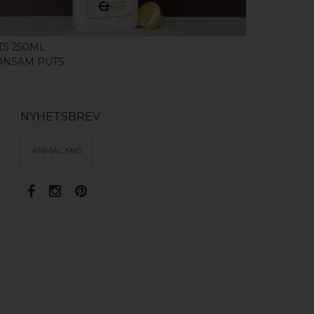
TS 250ML
HANDTAG C
ONSAM PUTS
POLERAD 
NYHETSBREV
ANMÄL MIG