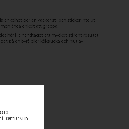
 enkelhet ger en vacker stil och sticker inte ut
t men ändå enkelt att greppa.
det här lilla
handtaget
ett mycket stilrent resultat
aget
på en byrå eller kökslucka och njut av
assad
ål samlar vi in
- 2 ST