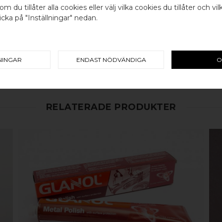
om du tillåter alla cookies eller välj vilka cookies du tillåter och vil
cka på "Inställningar" nedan.
Välj land / Choose country
100% ÄKTA METALL - Alla våra
koppar, rostfritt stål eller alu
en väldigt lång livslängd och va
mer
här
.
NINGAR
ENDAST NÖDVÄNDIGA
O
RELATERADE PRODUKTER
KÖP